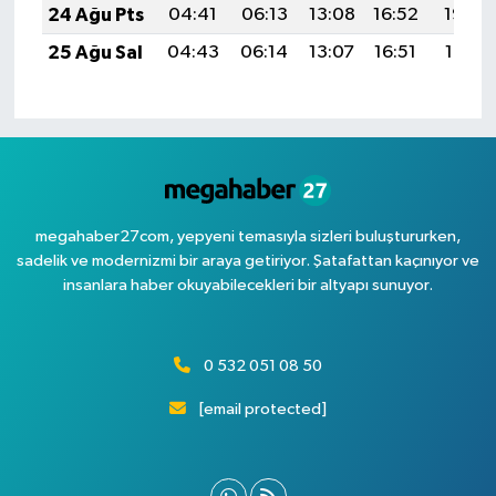
24 Ağu Pts
04:41
06:13
13:08
16:52
19:52
25 Ağu Sal
04:43
06:14
13:07
16:51
19:51
megahaber27com, yepyeni temasıyla sizleri buluştururken,
sadelik ve modernizmi bir araya getiriyor. Şatafattan kaçınıyor ve
insanlara haber okuyabilecekleri bir altyapı sunuyor.
0 532 051 08 50
[email protected]