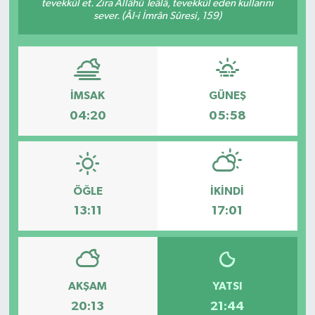
tevekkül et. Zira Allâhü Teâlâ, tevekkül eden kullarını
sever. (Âl-i İmrân Sûresi, 159)
İMSAK
GÜNEŞ
04:20
05:58
ÖĞLE
İKINDI
13:11
17:01
AKŞAM
YATSI
20:13
21:44