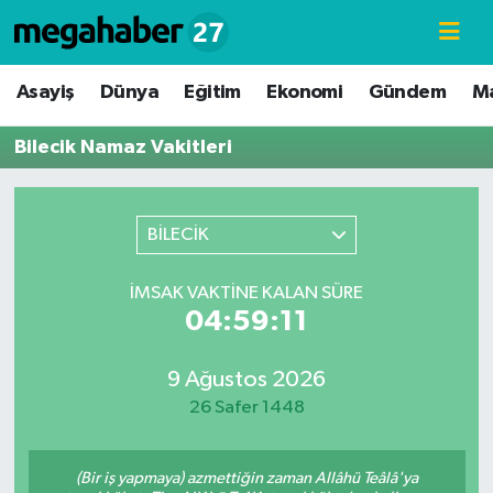
Hava Durumu
Asayiş
Dünya
Eğitim
Ekonomi
Gündem
M
Trafik Durumu
Bilecik Namaz Vakitleri
Süper Lig Puan Durumu ve Fikstür
BİLECİK
Tüm Manşetler
İMSAK VAKTINE KALAN SÜRE
Son Dakika Haberleri
04:59:11
Haber Arşivi
9 Ağustos 2026
26 Safer 1448
(Bir iş yapmaya) azmettiğin zaman Allâhü Teâlâ'ya