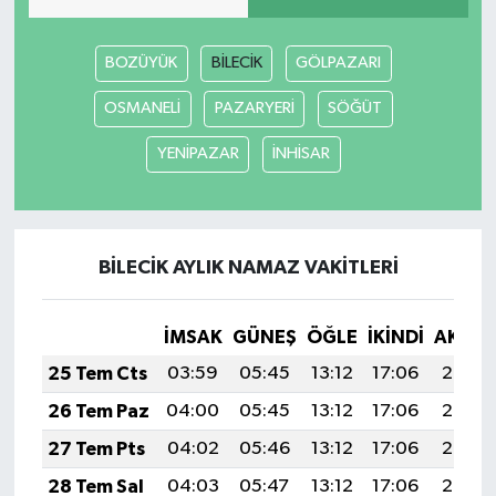
BOZÜYÜK
BİLECİK
GÖLPAZARI
OSMANELİ
PAZARYERİ
SÖĞÜT
YENİPAZAR
İNHİSAR
BİLECİK AYLIK NAMAZ VAKITLERI
İMSAK
GÜNEŞ
ÖĞLE
İKINDI
AKŞA
25 Tem Cts
03:59
05:45
13:12
17:06
20:29
26 Tem Paz
04:00
05:45
13:12
17:06
20:28
27 Tem Pts
04:02
05:46
13:12
17:06
20:27
28 Tem Sal
04:03
05:47
13:12
17:06
20:26