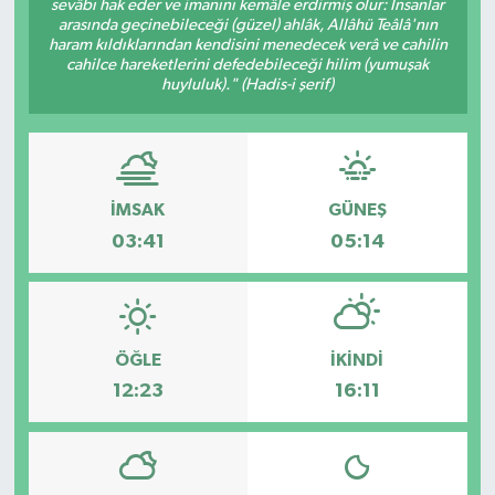
sevâbı hak eder ve imanını kemâle erdirmiş olur: İnsanlar
arasında geçinebileceği (güzel) ahlâk, Allâhü Teâlâ'nın
haram kıldıklarından kendisini menedecek verâ ve cahilin
cahilce hareketlerini defedebileceği hilim (yumuşak
huyluluk)." (Hadis-i şerif)
İMSAK
GÜNEŞ
03:41
05:14
ÖĞLE
İKINDI
12:23
16:11