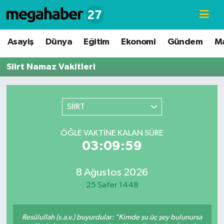
Hava Durumu
Asayiş
Dünya
Eğitim
Ekonomi
Gündem
M
Trafik Durumu
Siirt Namaz Vakitleri
Süper Lig Puan Durumu ve Fikstür
SİİRT
Tüm Manşetler
ÖĞLE VAKTINE KALAN SÜRE
Son Dakika Haberleri
03:09:59
Haber Arşivi
8 Ağustos 2026
25 Safer 1448
Resûlullah (s.a.v.) buyurdular: "Kimde şu üç şey bulunursa