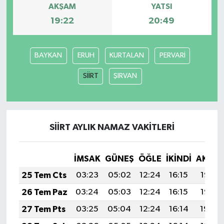
AKŞAM
YATSI
19:22
20:49
BAYKAN
ERUH
KURTALAN
PERVARİ
SİİRT
ŞIRVAN
SİİRT AYLIK NAMAZ VAKITLERI
İMSAK
GÜNEŞ
ÖĞLE
İKINDI
AKŞA
25 Tem Cts
03:23
05:02
12:24
16:15
19:35
26 Tem Paz
03:24
05:03
12:24
16:15
19:35
27 Tem Pts
03:25
05:04
12:24
16:14
19:34