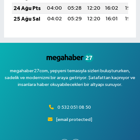
24 Ağu Pts
04:00
05:28
12:20
16:02
19:02
25 Ağu Sal
04:02
05:29
12:20
16:01
19:00
megahaber27com, yepyeni temasıyla sizleri buluştururken,
sadelik ve modernizmi bir araya getiriyor. Şatafattan kaçınıyor ve
insanlara haber okuyabilecekleri bir altyapı sunuyor.
0 532 051 08 50
[email protected]