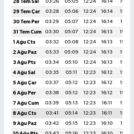
28 Tem Sal
03:26
05:05
12:24
16:14
19:33
29 Tem Çar
03:28
05:06
12:24
16:14
19:32
30 Tem Per
03:29
05:07
12:24
16:14
19:31
31 Tem Cum
03:30
05:07
12:24
16:13
19:30
1 Ağu Cts
03:32
05:08
12:24
16:13
19:29
2 Ağu Paz
03:33
05:09
12:24
16:13
19:28
3 Ağu Pts
03:34
05:10
12:24
16:13
19:27
4 Ağu Sal
03:35
05:11
12:23
16:12
19:26
5 Ağu Çar
03:37
05:12
12:23
16:12
19:25
6 Ağu Per
03:38
05:12
12:23
16:12
19:24
7 Ağu Cum
03:39
05:13
12:23
16:11
19:23
8 Ağu Cts
03:41
05:14
12:23
16:11
19:22
9 Ağu Paz
03:42
05:15
12:23
16:10
19:21
10 Ağu Pts
03:43
05:16
12:23
16:10
19:20