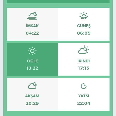
İMSAK
GÜNEŞ
04:22
06:05
ÖĞLE
İKINDI
13:22
17:15
AKŞAM
YATSI
20:29
22:04