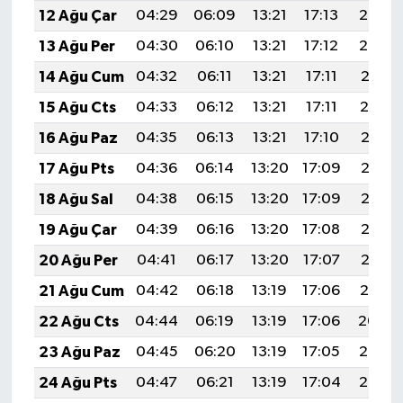
12 Ağu Çar
04:29
06:09
13:21
17:13
20:23
13 Ağu Per
04:30
06:10
13:21
17:12
20:22
14 Ağu Cum
04:32
06:11
13:21
17:11
20:21
15 Ağu Cts
04:33
06:12
13:21
17:11
20:19
16 Ağu Paz
04:35
06:13
13:21
17:10
20:18
17 Ağu Pts
04:36
06:14
13:20
17:09
20:16
18 Ağu Sal
04:38
06:15
13:20
17:09
20:15
19 Ağu Çar
04:39
06:16
13:20
17:08
20:13
20 Ağu Per
04:41
06:17
13:20
17:07
20:12
21 Ağu Cum
04:42
06:18
13:19
17:06
20:10
22 Ağu Cts
04:44
06:19
13:19
17:06
20:09
23 Ağu Paz
04:45
06:20
13:19
17:05
20:07
24 Ağu Pts
04:47
06:21
13:19
17:04
20:06