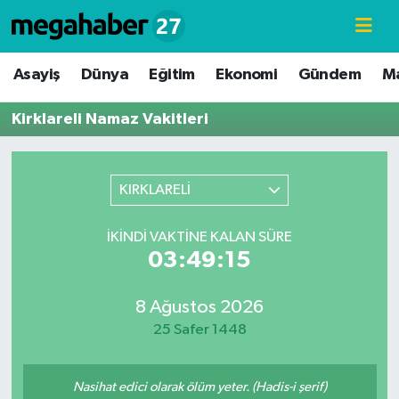
Hava Durumu
Asayiş
Dünya
Eğitim
Ekonomi
Gündem
M
Trafik Durumu
Kirklareli Namaz Vakitleri
Süper Lig Puan Durumu ve Fikstür
KIRKLARELİ
Tüm Manşetler
İKINDI VAKTINE KALAN SÜRE
Son Dakika Haberleri
03:49:15
Haber Arşivi
8 Ağustos 2026
25 Safer 1448
Nasihat edici olarak ölüm yeter. (Hadis-i şerif)