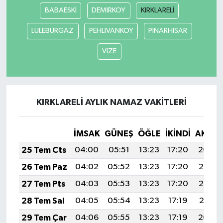
BABAESKİ
DEMIRKOY
KIRKLARELİ
LULEBURGAZ
PEHLIVANKOY
PINARHISAR
VIZE
KIRKLARELİ AYLIK NAMAZ VAKITLERI
İMSAK
GÜNEŞ
ÖĞLE
İKINDI
AKŞA
25 Tem Cts
04:00
05:51
13:23
17:20
20:44
26 Tem Paz
04:02
05:52
13:23
17:20
20:43
27 Tem Pts
04:03
05:53
13:23
17:20
20:42
28 Tem Sal
04:05
05:54
13:23
17:19
20:41
29 Tem Çar
04:06
05:55
13:23
17:19
20:40