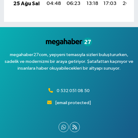
25 Ağu Sal
04:48
06:23
13:18
17:03
20:04
megahaber27com, yepyeni temasıyla sizleri buluştururken,
sadelik ve modernizmi bir araya getiriyor. Şatafattan kaçınıyor ve
insanlara haber okuyabilecekleri bir altyapı sunuyor.
0 532 051 08 50
[email protected]