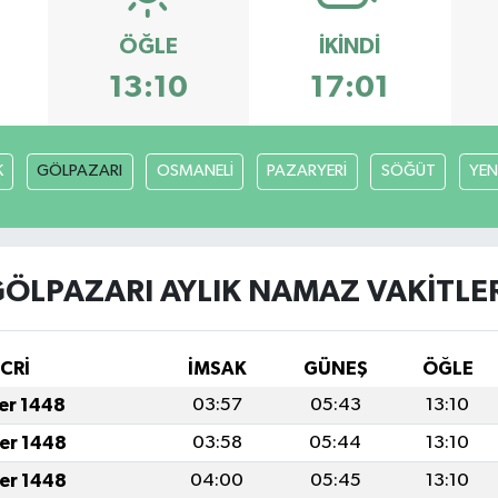
ÖĞLE
İKINDI
13:10
17:01
K
GÖLPAZARI
OSMANELİ
PAZARYERİ
SÖĞÜT
YEN
ÖLPAZARI AYLIK NAMAZ VAKITLE
İCRİ
İMSAK
GÜNEŞ
ÖĞLE
fer 1448
03:57
05:43
13:10
fer 1448
03:58
05:44
13:10
fer 1448
04:00
05:45
13:10