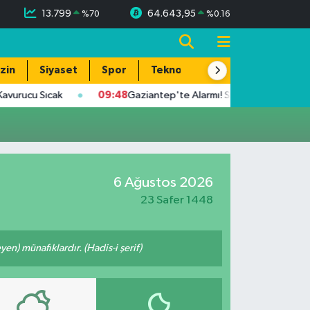
13.799
64.643,95
%
70
%
0.16
zin
Siyaset
Spor
Teknoloji
rucu Sıcak
09:48
Gaziantep'te Alarmı! Sıcaklık 39 Dereceye U
6 Ağustos 2026
23 Safer 1448
n) münafıklardır. (Hadis-i şerif)