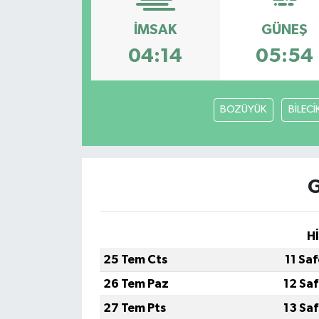
İMSAK
GÜNEŞ
04:14
05:54
BOZÜYÜK
BİLECİ
G
H
25 Tem Cts
11 Sa
26 Tem Paz
12 Sa
27 Tem Pts
13 Sa