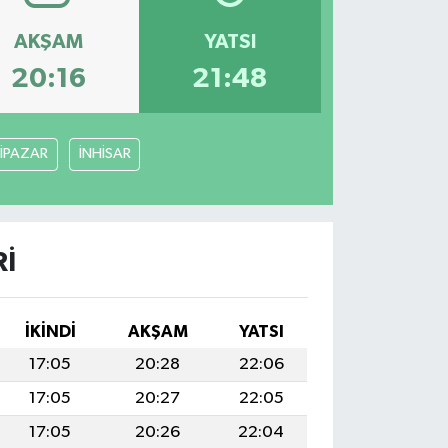
AKŞAM
YATSI
20:16
21:48
İPAZAR
İNHİSAR
RI
İKINDI
AKŞAM
YATSI
17:05
20:28
22:06
17:05
20:27
22:05
17:05
20:26
22:04