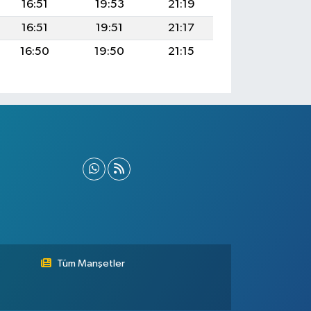
16:51
19:53
21:19
16:51
19:51
21:17
16:50
19:50
21:15
Tüm Manşetler