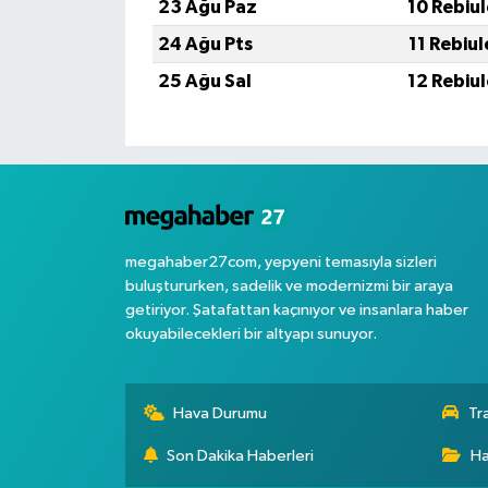
23 Ağu Paz
10 Rebiu
24 Ağu Pts
11 Rebiu
25 Ağu Sal
12 Rebiu
megahaber27com, yepyeni temasıyla sizleri
buluştururken, sadelik ve modernizmi bir araya
getiriyor. Şatafattan kaçınıyor ve insanlara haber
okuyabilecekleri bir altyapı sunuyor.
Hava Durumu
Tr
Son Dakika Haberleri
Ha