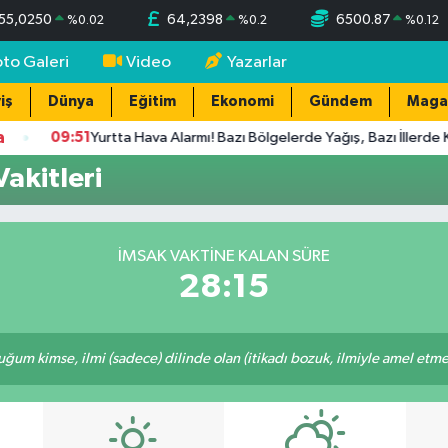
55,0250
64,2398
6500.87
%
0.02
%
0.2
%
0.12
oto Galeri
Video
Yazarlar
iş
Dünya
Eğitim
Ekonomi
Gündem
Maga
a
09:51
Yurtta Hava Alarmı! Bazı Bölgelerde Yağış, Bazı İllerde Kavu
akitleri
İMSAK VAKTINE KALAN SÜRE
28:15
m kimse, ilmi (sadece) dilinde olan (itikadı bozuk, ilmiyle amel etmeye