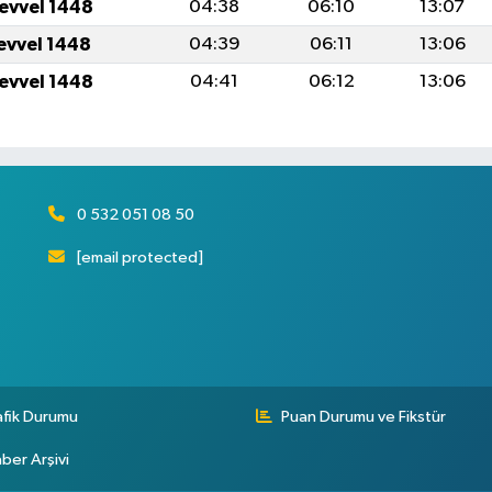
levvel 1448
04:38
06:10
13:07
levvel 1448
04:39
06:11
13:06
levvel 1448
04:41
06:12
13:06
0 532 051 08 50
[email protected]
afik Durumu
Puan Durumu ve Fikstür
ber Arşivi