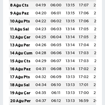
8 Ağu Cts
04:19
06:00
13:15
17:07
20:20
9 Ağu Paz
04:20
06:01
13:15
17:06
20:19
10 Ağu Pts
04:22
06:02
13:15
17:06
20:18
11 Ağu Sal
04:23
06:03
13:14
17:05
20:16
12 Ağu Çar
04:25
06:04
13:14
17:05
20:15
13 Ağu Per
04:26
06:05
13:14
17:04
20:14
14 Ağu Cum
04:28
06:06
13:14
17:03
20:12
15 Ağu Cts
04:29
06:07
13:14
17:03
20:11
16 Ağu Paz
04:31
06:08
13:14
17:02
20:10
17 Ağu Pts
04:32
06:09
13:13
17:02
20:08
18 Ağu Sal
04:34
06:10
13:13
17:01
20:07
19 Ağu Çar
04:35
06:11
13:13
17:00
20:05
20 Ağu Per
04:37
06:12
13:13
16:59
20:04