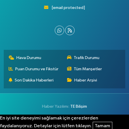
[email protected]
Hava Durumu
Trafik Durumu
Puan Durumu ve Fikstür
Tüm Manşetler
Son Dakika Haberleri
Haber Arşivi
Haber Yazılımı:
TE Bilişim
En iyi site deneyimi sağlamak için çerezlerden
faydalanıyoruz. Detaylar için lütfen tıklayın.
Tamam