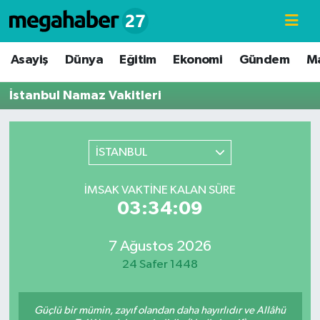
Hava Durumu
Asayiş
Dünya
Eğitim
Ekonomi
Gündem
M
Trafik Durumu
İstanbul Namaz Vakitleri
Süper Lig Puan Durumu ve Fikstür
İSTANBUL
Tüm Manşetler
İMSAK VAKTINE KALAN SÜRE
Son Dakika Haberleri
03:34:09
Haber Arşivi
7 Ağustos 2026
24 Safer 1448
Güçlü bir mümin, zayıf olandan daha hayırlıdır ve Allâhü