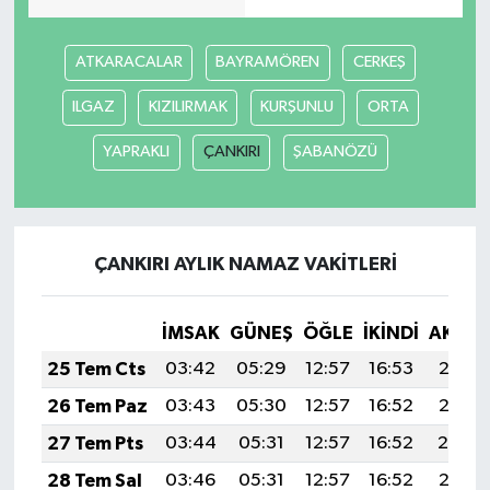
ATKARACALAR
BAYRAMÖREN
CERKEŞ
ILGAZ
KIZILIRMAK
KURŞUNLU
ORTA
YAPRAKLI
ÇANKIRI
ŞABANÖZÜ
ÇANKIRI AYLIK NAMAZ VAKITLERI
İMSAK
GÜNEŞ
ÖĞLE
İKINDI
AKŞA
25 Tem Cts
03:42
05:29
12:57
16:53
20:15
26 Tem Paz
03:43
05:30
12:57
16:52
20:15
27 Tem Pts
03:44
05:31
12:57
16:52
20:14
28 Tem Sal
03:46
05:31
12:57
16:52
20:13