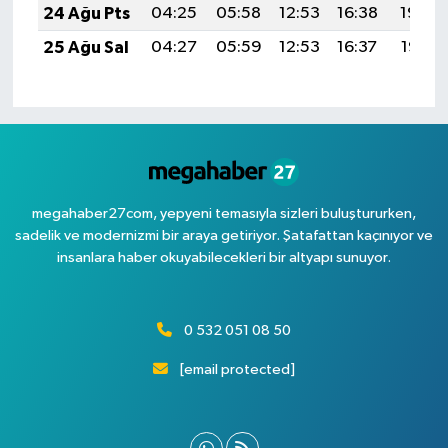
24 Ağu Pts
04:25
05:58
12:53
16:38
19:39
25 Ağu Sal
04:27
05:59
12:53
16:37
19:37
megahaber27com, yepyeni temasıyla sizleri buluştururken,
sadelik ve modernizmi bir araya getiriyor. Şatafattan kaçınıyor ve
insanlara haber okuyabilecekleri bir altyapı sunuyor.
0 532 051 08 50
[email protected]