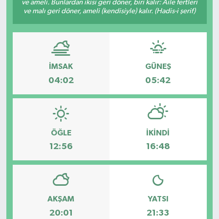
ve ameli. Bunlardan ikisi geri döner, biri kalır: Âile fertleri
ve malı geri döner, ameli (kendisiyle) kalır. (Hadis-i şerif)
İMSAK
GÜNEŞ
04:02
05:42
ÖĞLE
İKINDI
12:56
16:48
AKŞAM
YATSI
20:01
21:33