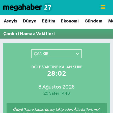
Hava Durumu
Asayiş
Dünya
Eğitim
Ekonomi
Gündem
M
Trafik Durumu
Çankiri Namaz Vakitleri
Süper Lig Puan Durumu ve Fikstür
ÇANKIRI
Tüm Manşetler
ÖĞLE VAKTINE KALAN SÜRE
Son Dakika Haberleri
28:02
Haber Arşivi
8 Ağustos 2026
25 Safer 1448
Ölüyü (kabre kadar) üç şey takip eder: Âile fertleri, malı