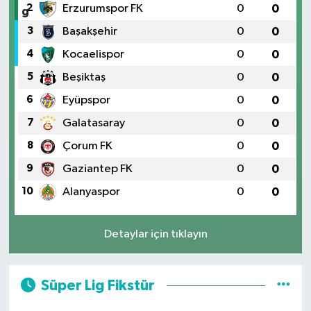
2
Erzurumspor FK
0
0
3
Başakşehir
0
0
4
Kocaelispor
0
0
5
Beşiktaş
0
0
6
Eyüpspor
0
0
7
Galatasaray
0
0
8
Çorum FK
0
0
9
Gaziantep FK
0
0
10
Alanyaspor
0
0
Detaylar için tıklayın
Süper Lig Fikstür