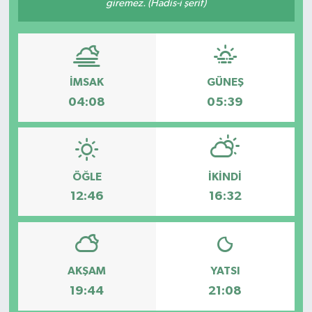
giremez. (Hadis-i şerif)
İMSAK
GÜNEŞ
04:08
05:39
ÖĞLE
İKINDI
12:46
16:32
AKŞAM
YATSI
19:44
21:08