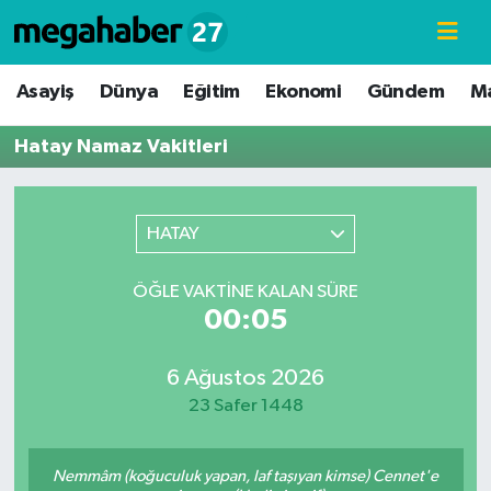
Hava Durumu
Asayiş
Dünya
Eğitim
Ekonomi
Gündem
M
Trafik Durumu
Hatay Namaz Vakitleri
Süper Lig Puan Durumu ve Fikstür
HATAY
Tüm Manşetler
ÖĞLE VAKTINE KALAN SÜRE
Son Dakika Haberleri
00:05
Haber Arşivi
6 Ağustos 2026
23 Safer 1448
Nemmâm (koğuculuk yapan, laf taşıyan kimse) Cennet'e