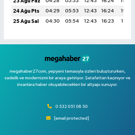
23 Ağu Paz
04:28
05:53
12:43
16:24
19:24
24 Ağu Pts
04:29
05:53
12:43
16:24
19:22
25 Ağu Sal
04:30
05:54
12:43
16:23
19:21
megahaber27com, yepyeni temasıyla sizleri buluştururken,
sadelik ve modernizmi bir araya getiriyor. Şatafattan kaçınıyor ve
insanlara haber okuyabilecekleri bir altyapı sunuyor.
0 532 051 08 50
[email protected]