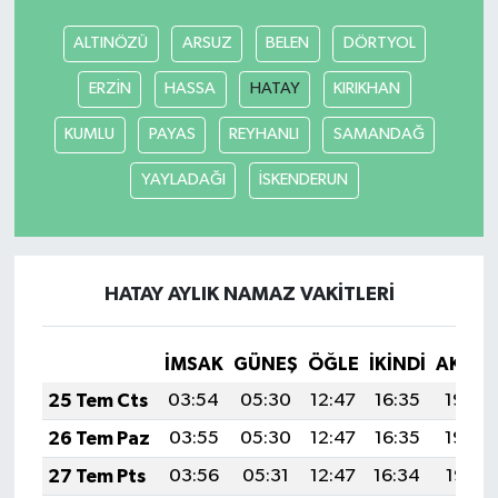
ALTINÖZÜ
ARSUZ
BELEN
DÖRTYOL
ERZİN
HASSA
HATAY
KIRIKHAN
KUMLU
PAYAS
REYHANLI
SAMANDAĞ
YAYLADAĞI
İSKENDERUN
HATAY AYLIK NAMAZ VAKITLERI
İMSAK
GÜNEŞ
ÖĞLE
İKINDI
AKŞA
25 Tem Cts
03:54
05:30
12:47
16:35
19:54
26 Tem Paz
03:55
05:30
12:47
16:35
19:54
27 Tem Pts
03:56
05:31
12:47
16:34
19:53