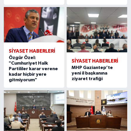
SIYASET HABERLERI
Özgür Özel:
SIYASET HABERLERI
"Cumhuriyet Halk
MHP Gaziantep’te
Partililer karar verene
yeni il başkanına
kadar hiçbir yere
ziyaret trafiği
gitmiyorum"