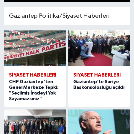
1
2
3
4
5
6
7
8
9
10
11
12
13
14
15
Gaziantep Politika/Siyaset Haberleri
SIYASET HABERLERI
SIYASET HABERLERI
CHP Gaziantep'ten
Gaziantep'te Suriye
Genel Merkeze Tepki:
Başkonsolosluğu açıldı
"Seçilmiş İradeyi Yok
Sayamazsınız"