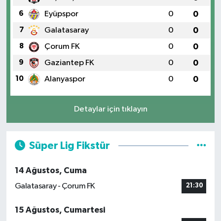
6
Eyüpspor
0
0
7
Galatasaray
0
0
8
Çorum FK
0
0
9
Gaziantep FK
0
0
10
Alanyaspor
0
0
Detaylar için tıklayın
Süper Lig Fikstür
14 Ağustos, Cuma
Galatasaray - Çorum FK
21:30
15 Ağustos, Cumartesi