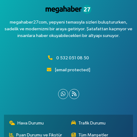
megahaber27com, yepyeni temasıyla sizleri buluştururken,
sadelik ve modernizmi bir araya getiriyor. Şatafattan kaçınıyor ve
insanlara haber okuyabilecekleri bir altyapı sunuyor.
0 532 051 08 50
[email protected]
Hava Durumu
Trafik Durumu
Puan Durumu ve Fikstür
Tüm Manşetler