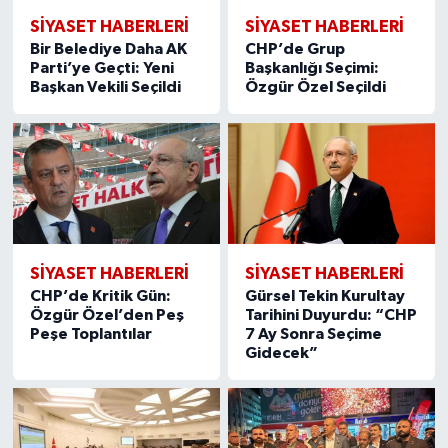
SIYASET HABERLERI
SIYASET HABERLERI
Bir Belediye Daha AK
CHP’de Grup
Parti’ye Geçti: Yeni
Başkanlığı Seçimi:
Başkan Vekili Seçildi
Özgür Özel Seçildi
SIYASET HABERLERI
SIYASET HABERLERI
CHP’de Kritik Gün:
Gürsel Tekin Kurultay
Özgür Özel’den Peş
Tarihini Duyurdu: “CHP
Peşe Toplantılar
7 Ay Sonra Seçime
Gidecek”