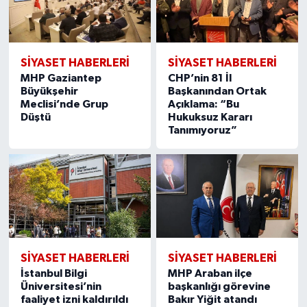
SIYASET HABERLERI
SIYASET HABERLERI
MHP Gaziantep
CHP’nin 81 İl
Büyükşehir
Başkanından Ortak
Meclisi’nde Grup
Açıklama: “Bu
Düştü
Hukuksuz Kararı
Tanımıyoruz”
SIYASET HABERLERI
SIYASET HABERLERI
İstanbul Bilgi
MHP Araban ilçe
Üniversitesi’nin
başkanlığı görevine
faaliyet izni kaldırıldı
Bakır Yiğit atandı