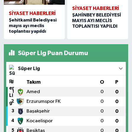
SIYASET HABERLERI
SIYASET HABERLERI
ŞAHİNBEY BELEDİYESİ
Şehitkamil Belediyesi
MAYIS AYI MECLİS
mayıs ayı meclis
TOPLANTISI YAPILDI
toplantısı yapıldı
Süper Lig Puan Durumu
Süper Lig
#
Takım
O
P
1
Amed
0
0
2
Erzurumspor FK
0
0
3
Başakşehir
0
0
4
Kocaelispor
0
0
5
Beşiktaş
0
0