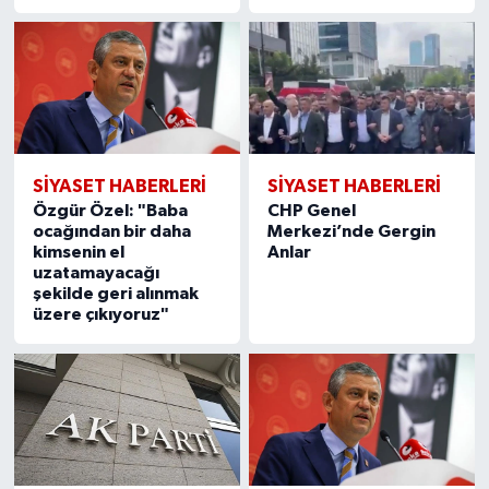
SIYASET HABERLERI
SIYASET HABERLERI
Özgür Özel: "Baba
CHP Genel
ocağından bir daha
Merkezi’nde Gergin
kimsenin el
Anlar
uzatamayacağı
şekilde geri alınmak
üzere çıkıyoruz"