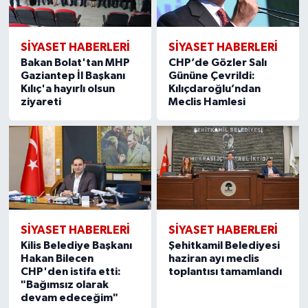
SIYASET HABERLERI
SIYASET HABERLERI
Bakan Bolat'tan MHP
CHP’de Gözler Salı
Gaziantep İl Başkanı
Gününe Çevrildi:
Kılıç'a hayırlı olsun
Kılıçdaroğlu’ndan
ziyareti
Meclis Hamlesi
SIYASET HABERLERI
SIYASET HABERLERI
Kilis Belediye Başkanı
Şehitkamil Belediyesi
Hakan Bilecen
haziran ayı meclis
CHP'den istifa etti:
toplantısı tamamlandı
"Bağımsız olarak
devam edeceğim"