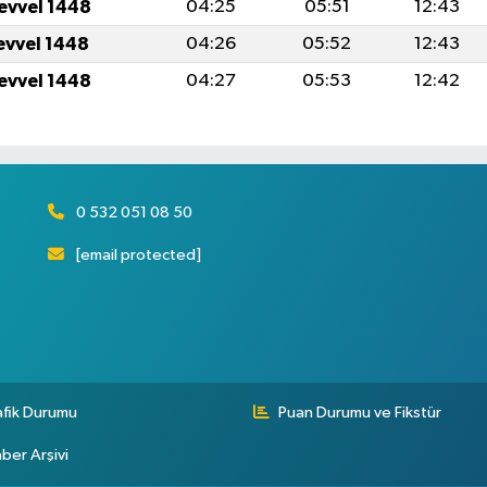
levvel 1448
04:25
05:51
12:43
levvel 1448
04:26
05:52
12:43
levvel 1448
04:27
05:53
12:42
0 532 051 08 50
[email protected]
afik Durumu
Puan Durumu ve Fikstür
ber Arşivi