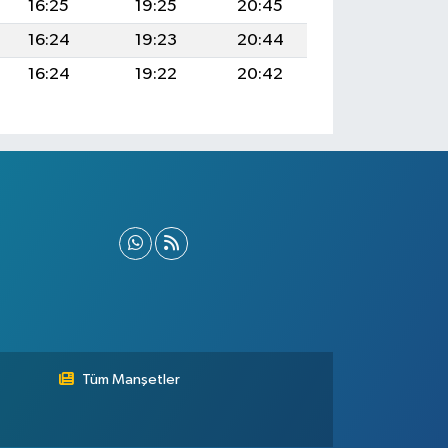
16:25
19:25
20:45
16:24
19:23
20:44
16:24
19:22
20:42
Tüm Manşetler