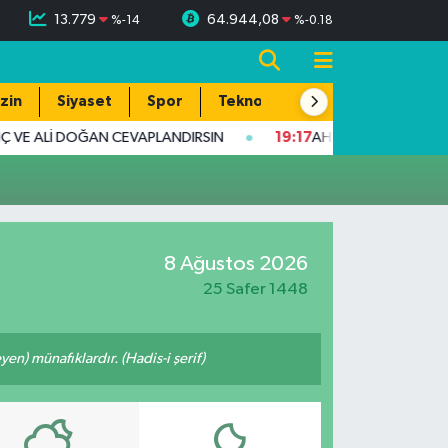
13.779
64.944,08
%
-14
%
-0.18
zin
Siyaset
Spor
Teknoloji
Ç VE ALİ DOĞAN CEVAPLANDIRSIN
19:17
AHMET YILMAZ KARKAM
8 Ağustos 2026
25 Safer 1448
n) münafıklardır. (Hadis-i şerif)