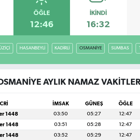
ÖĞLE
İKINDI
12:46
16:32
ÜZİÇİ
HASANBEYLİ
KADİRLİ
OSMANİYE
SUMBAS
OSMANİYE AYLIK NAMAZ VAKITLER
CRİ
İMSAK
GÜNEŞ
ÖĞLE
fer 1448
03:50
05:27
12:47
fer 1448
03:51
05:28
12:47
fer 1448
03:52
05:29
12:47