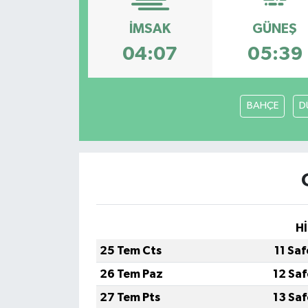
İMSAK
GÜNEŞ
04:07
05:39
BAHÇE
D
Hİ
25 Tem Cts
11 Sa
26 Tem Paz
12 Sa
27 Tem Pts
13 Sa