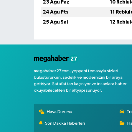
23 Ağu Paz
10 Rebiu
24 Ağu Pts
11 Rebiu
25 Ağu Sal
12 Rebiu
megahaber27com, yepyeni temasıyla sizleri
buluştururken, sadelik ve modernizmi bir araya
getiriyor. Şatafattan kaçınıyor ve insanlara haber
okuyabilecekleri bir altyapı sunuyor.
Hava Durumu
Tr
Son Dakika Haberleri
Ha