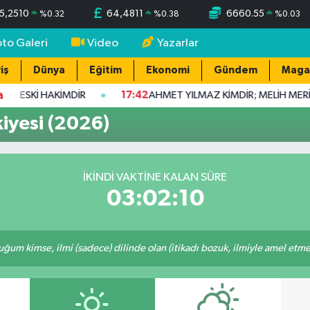
5,2510
64,4811
6660.55
%
0.32
%
0.38
%
0.03
oto Galeri
Video
Yazarlar
iş
Dünya
Eğitim
Ekonomi
Gündem
Maga
a
I, ESKİ HAKİMDİR
17:42
AHMET YILMAZ KİMDİR; MELİH MERİ
yesi (2026)
İKINDI VAKTINE KALAN SÜRE
03:02:10
m kimse, ilmi (sadece) dilinde olan (itikadı bozuk, ilmiyle amel etmeye