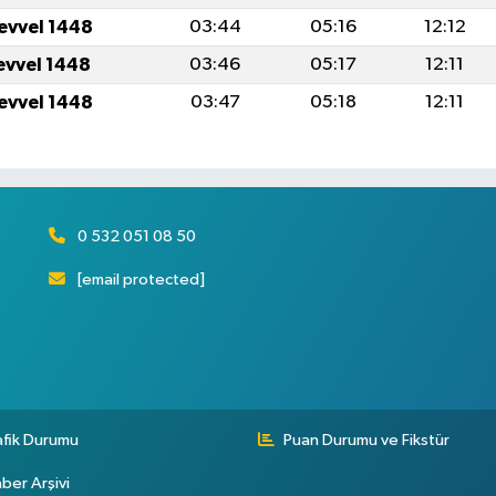
levvel 1448
03:44
05:16
12:12
levvel 1448
03:46
05:17
12:11
levvel 1448
03:47
05:18
12:11
0 532 051 08 50
[email protected]
afik Durumu
Puan Durumu ve Fikstür
ber Arşivi