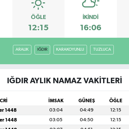
ÖĞLE
İKINDI
12:15
16:06
ARALIK
IĞDIR
KARAKOYUNLU
TUZLUCA
IĞDIR AYLIK NAMAZ VAKITLERI
CRİ
İMSAK
GÜNEŞ
ÖĞLE
fer 1448
03:04
04:49
12:15
fer 1448
03:05
04:50
12:15