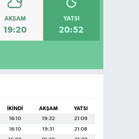
AKŞAM
YATSI
19:20
20:52
İKINDI
AKŞAM
YATSI
16:10
19:32
21:09
16:10
19:31
21:08