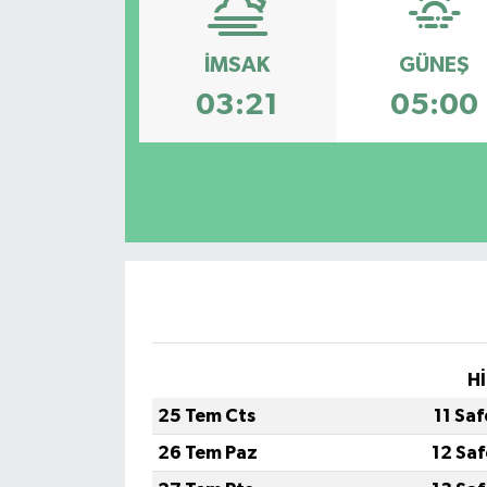
İMSAK
GÜNEŞ
03:21
05:00
Hİ
25 Tem Cts
11 Sa
26 Tem Paz
12 Sa