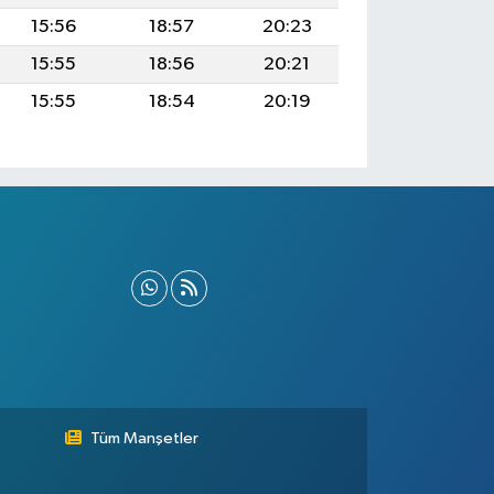
15:56
18:57
20:23
15:55
18:56
20:21
15:55
18:54
20:19
Tüm Manşetler