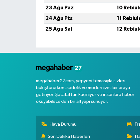
23 Ağu Paz
10 Rebiu
24 Ağu Pts
11 Rebiu
25 Ağu Sal
12 Rebiu
megahaber27com, yepyeni temasıyla sizleri
buluştururken, sadelik ve modernizmi bir araya
getiriyor. Şatafattan kaçınıyor ve insanlara haber
okuyabilecekleri bir altyapı sunuyor.
Hava Durumu
Tr
Son Dakika Haberleri
Ha