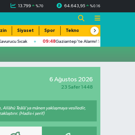
13.799
64.643,95
%
70
%
0.16
zin
Siyaset
Spor
Teknoloji
rucu Sıcak
09:48
Gaziantep'te Alarmı! Sıcaklık 39 Dereceye U
6 Ağustos 2026
23 Safer 1448
 Allâhü Teâlâ'ya mânen yaklaşmaya vesîledir,
laştırır. (Hadis-i şerif)