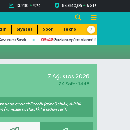
13.799
64.643,95
%
70
%
0.16
zin
Siyaset
Spor
Teknoloji
rucu Sıcak
09:48
Gaziantep'te Alarmı! Sıcaklık 39 Dereceye U
7 Ağustos 2026
24 Safer 1448
arasında geçinebileceği (güzel) ahlâk, Allâhü
m (yumuşak huyluluk)." (Hadis-i şerif)