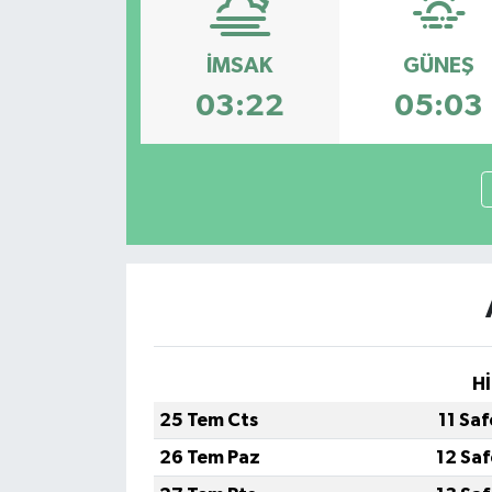
İMSAK
GÜNEŞ
03:22
05:03
Hİ
25 Tem Cts
11 Sa
26 Tem Paz
12 Sa