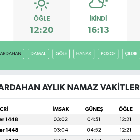
ÖĞLE
İKINDI
12:20
16:13
ARDAHAN
DAMAL
GÖLE
HANAK
POSOF
ÇILDIR
ARDAHAN AYLIK NAMAZ VAKITLER
CRİ
İMSAK
GÜNEŞ
ÖĞLE
fer 1448
03:02
04:51
12:21
fer 1448
03:04
04:52
12:21