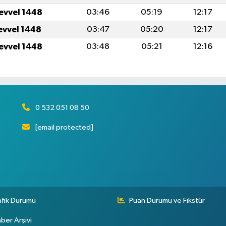
levvel 1448
03:46
05:19
12:17
levvel 1448
03:47
05:20
12:17
levvel 1448
03:48
05:21
12:16
0 532 051 08 50
[email protected]
afik Durumu
Puan Durumu ve Fikstür
ber Arşivi