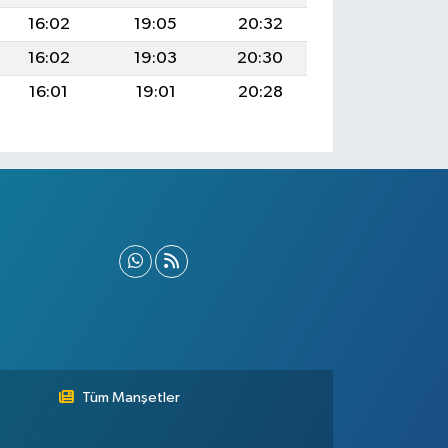
16:02
19:05
20:32
16:02
19:03
20:30
16:01
19:01
20:28
Tüm Manşetler