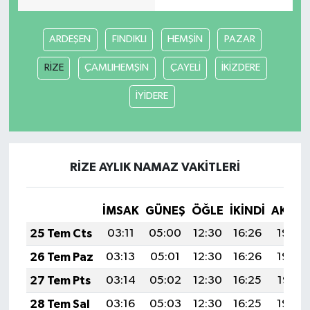
ARDEŞEN
FINDIKLI
HEMŞİN
PAZAR
RİZE
ÇAMLIHEMŞİN
ÇAYELİ
İKİZDERE
İYİDERE
RİZE AYLIK NAMAZ VAKITLERI
İMSAK
GÜNEŞ
ÖĞLE
İKINDI
AKŞA
25 Tem Cts
03:11
05:00
12:30
16:26
19:49
26 Tem Paz
03:13
05:01
12:30
16:26
19:48
27 Tem Pts
03:14
05:02
12:30
16:25
19:47
28 Tem Sal
03:16
05:03
12:30
16:25
19:46