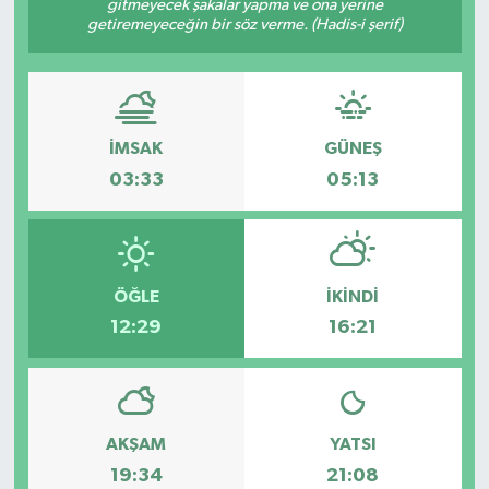
gitmeyecek şakalar yapma ve ona yerine
getiremeyeceğin bir söz verme. (Hadis-i şerif)
İMSAK
GÜNEŞ
03:33
05:13
ÖĞLE
İKINDI
12:29
16:21
AKŞAM
YATSI
19:34
21:08