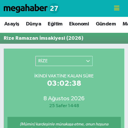
Hava Durumu
Asayiş
Dünya
Eğitim
Ekonomi
Gündem
M
Trafik Durumu
Rize Ramazan İmsakiyesi (2026)
Süper Lig Puan Durumu ve Fikstür
RİZE
Tüm Manşetler
İKINDI VAKTINE KALAN SÜRE
Son Dakika Haberleri
03:02:38
Haber Arşivi
8 Ağustos 2026
25 Safer 1448
(Mümin) kardeşinle münakaşa etme, onun hoşuna