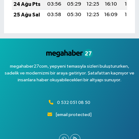
24 Ağu Pts
03:56
05:29
12:25
16:10
19:12
25 Ağu Sal
03:58
05:30
12:25
16:09
19:10
megahaber27com, yepyeni temasıyla sizleri buluştururken,
sadelik ve modernizmi bir araya getiriyor. Şatafattan kaçınıyor ve
insanlara haber okuyabilecekleri bir altyapı sunuyor.
0 532 051 08 50
[email protected]