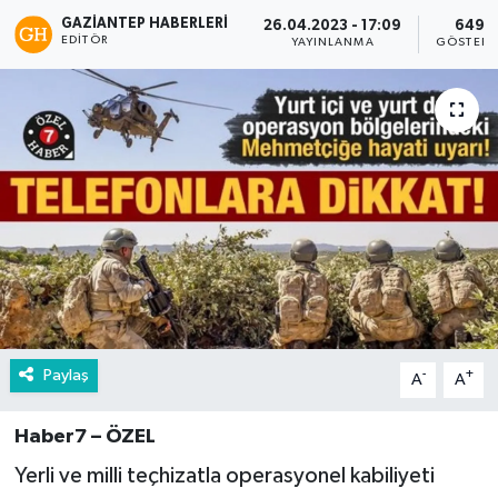
GAZIANTEP HABERLERI
26.04.2023 - 17:09
649
EDITÖR
YAYINLANMA
GÖSTERI
Paylaş
-
+
A
A
Haber7 – ÖZEL
Yerli ve milli teçhizatla operasyonel kabiliyeti