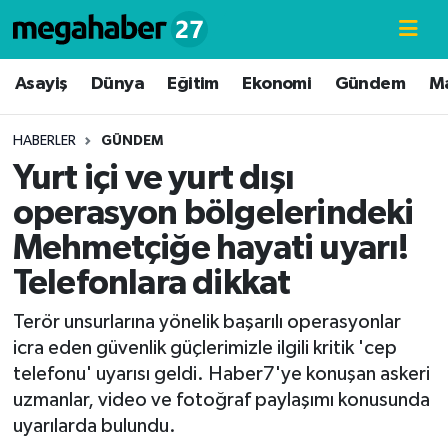
Hava Durumu
Asayiş
Dünya
Eğitim
Ekonomi
Gündem
M
Trafik Durumu
HABERLER
GÜNDEM
Yurt içi ve yurt dışı
Süper Lig Puan Durumu ve Fikstür
operasyon bölgelerindeki
Tüm Manşetler
Mehmetçiğe hayati uyarı!
Telefonlara dikkat
Son Dakika Haberleri
Terör unsurlarına yönelik başarılı operasyonlar
Haber Arşivi
icra eden güvenlik güçlerimizle ilgili kritik 'cep
telefonu' uyarısı geldi. Haber7'ye konuşan askeri
uzmanlar, video ve fotoğraf paylaşımı konusunda
uyarılarda bulundu.