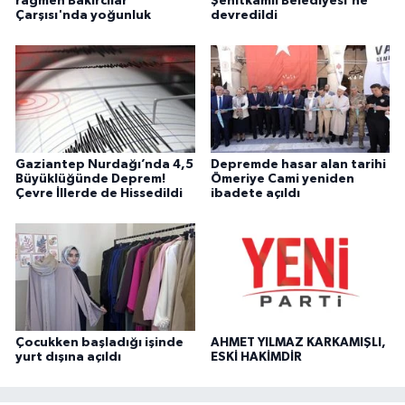
rağmen Bakırcılar
Şehitkamil Belediyesi'ne
Çarşısı'nda yoğunluk
devredildi
Gaziantep Nurdağı’nda 4,5
Depremde hasar alan tarihi
Büyüklüğünde Deprem!
Ömeriye Cami yeniden
Çevre İllerde de Hissedildi
ibadete açıldı
Çocukken başladığı işinde
AHMET YILMAZ KARKAMIŞLI,
yurt dışına açıldı
ESKİ HAKİMDİR