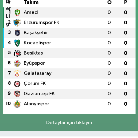
#
Takım
O
P
1
Amed
0
0
2
Erzurumspor FK
0
0
3
Başakşehir
0
0
4
Kocaelispor
0
0
5
Beşiktaş
0
0
6
Eyüpspor
0
0
7
Galatasaray
0
0
8
Çorum FK
0
0
9
Gaziantep FK
0
0
10
Alanyaspor
0
0
Detaylar için tıklayın