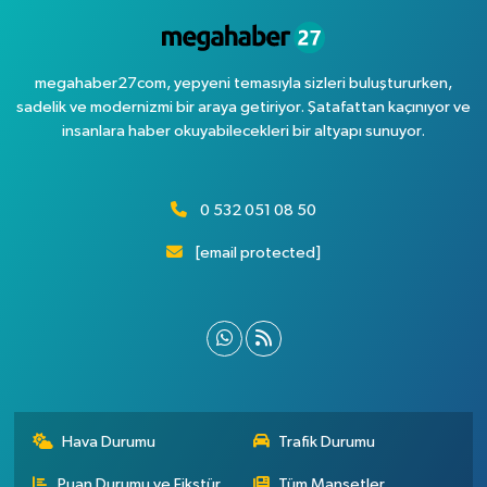
megahaber27com, yepyeni temasıyla sizleri buluştururken,
sadelik ve modernizmi bir araya getiriyor. Şatafattan kaçınıyor ve
insanlara haber okuyabilecekleri bir altyapı sunuyor.
0 532 051 08 50
[email protected]
Hava Durumu
Trafik Durumu
Puan Durumu ve Fikstür
Tüm Manşetler