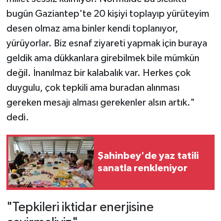
bugün Gaziantep'te 20 kişiyi toplayıp yürüteyim
desen olmaz ama binler kendi toplanıyor,
yürüyorlar. Biz esnaf ziyareti yapmak için buraya
geldik ama dükkanlara girebilmek bile mümkün
değil. İnanılmaz bir kalabalık var. Herkes çok
duygulu, çok tepkili ama buradan alınması
gereken mesajı alması gerekenler alsın artık."
dedi.
Şahinbey'de yaz tatili
sanatla renkleniyor
"Tepkileri iktidar enerjisine