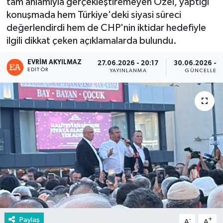
tam anlamıyla gerçekleştiremeyen Özel, yaptığı
konuşmada hem Türkiye'deki siyasi süreci
değerlendirdi hem de CHP'nin iktidar hedefiyle
ilgili dikkat çeken açıklamalarda bulundu.
EVRIM AKYILMAZ
27.06.2026 - 20:17
30.06.2026 - 0
EDITÖR
YAYINLANMA
GÜNCELLEM
Paylaş
-
+
A
A