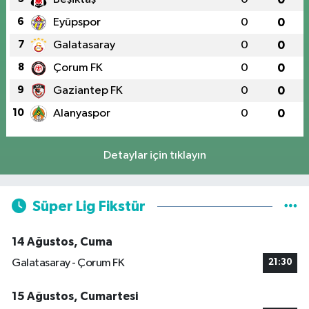
6
Eyüpspor
0
0
7
Galatasaray
0
0
8
Çorum FK
0
0
9
Gaziantep FK
0
0
10
Alanyaspor
0
0
Detaylar için tıklayın
Süper Lig Fikstür
14 Ağustos, Cuma
Galatasaray - Çorum FK
21:30
15 Ağustos, Cumartesi