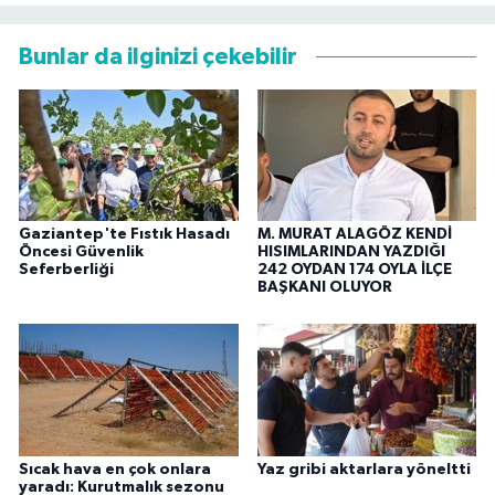
Bunlar da ilginizi çekebilir
Gaziantep'te Fıstık Hasadı
M. MURAT ALAGÖZ KENDİ
Öncesi Güvenlik
HISIMLARINDAN YAZDIĞI
Seferberliği
242 OYDAN 174 OYLA İLÇE
BAŞKANI OLUYOR
Sıcak hava en çok onlara
Yaz gribi aktarlara yöneltti
yaradı: Kurutmalık sezonu