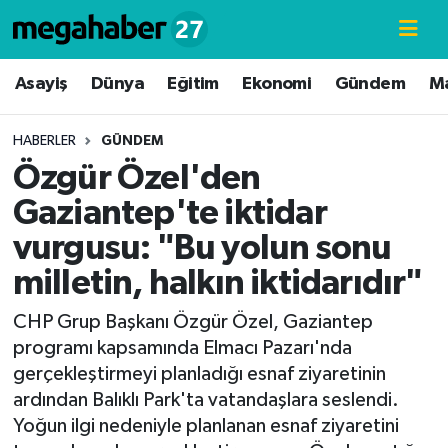
Hava Durumu
Asayiş
Dünya
Eğitim
Ekonomi
Gündem
M
Trafik Durumu
HABERLER
GÜNDEM
Özgür Özel'den
Süper Lig Puan Durumu ve Fikstür
Gaziantep'te iktidar
Tüm Manşetler
vurgusu: "Bu yolun sonu
milletin, halkın iktidarıdır"
Son Dakika Haberleri
CHP Grup Başkanı Özgür Özel, Gaziantep
Haber Arşivi
programı kapsamında Elmacı Pazarı'nda
gerçekleştirmeyi planladığı esnaf ziyaretinin
ardından Balıklı Park'ta vatandaşlara seslendi.
Yoğun ilgi nedeniyle planlanan esnaf ziyaretini