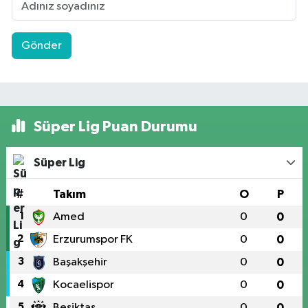
Gönder
Süper Lig Puan Durumu
Süper Lig
#
Takım
O
P
1
Amed
0
0
2
Erzurumspor FK
0
0
3
Başakşehir
0
0
4
Kocaelispor
0
0
5
Beşiktaş
0
0