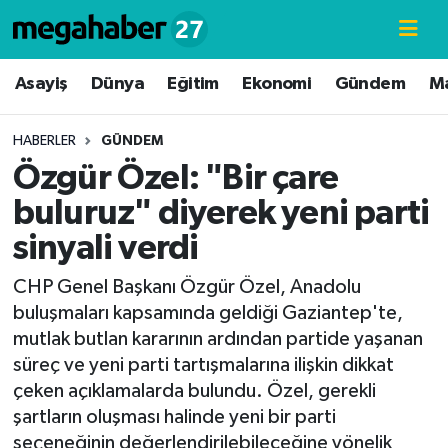
Hava Durumu
Asayiş
Dünya
Eğitim
Ekonomi
Gündem
M
Trafik Durumu
HABERLER
GÜNDEM
Özgür Özel: "Bir çare
Süper Lig Puan Durumu ve Fikstür
buluruz" diyerek yeni parti
Tüm Manşetler
sinyali verdi
Son Dakika Haberleri
CHP Genel Başkanı Özgür Özel, Anadolu
buluşmaları kapsamında geldiği Gaziantep'te,
Haber Arşivi
mutlak butlan kararının ardından partide yaşanan
süreç ve yeni parti tartışmalarına ilişkin dikkat
çeken açıklamalarda bulundu. Özel, gerekli
şartların oluşması halinde yeni bir parti
seçeneğinin değerlendirilebileceğine yönelik