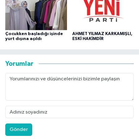
Çocukken başladığı işinde
AHMET YILMAZ KARKAMIŞLI,
yurt dışına açıldı
ESKİ HAKİMDİR
Yorumlar
Gönder