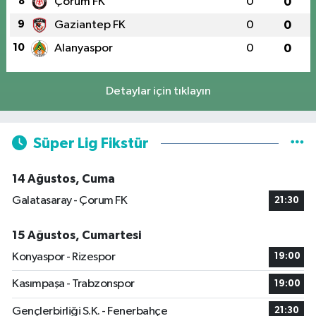
8
Çorum FK
0
0
9
Gaziantep FK
0
0
10
Alanyaspor
0
0
Detaylar için tıklayın
Süper Lig Fikstür
14 Ağustos, Cuma
Galatasaray - Çorum FK
21:30
15 Ağustos, Cumartesi
Konyaspor - Rizespor
19:00
Kasımpaşa - Trabzonspor
19:00
Gençlerbirliği S.K. - Fenerbahçe
21:30