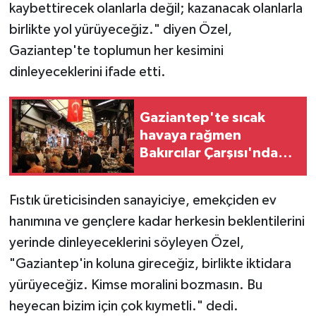
kaybettirecek olanlarla değil; kazanacak olanlarla
birlikte yol yürüyeceğiz." diyen Özel,
Gaziantep'te toplumun her kesimini
dinleyeceklerini ifade etti.
Gaziantep'te sıcak
havaya rağmen
Bakırcılar Çarşısı'nda
yoğunluk
Fıstık üreticisinden sanayiciye, emekçiden ev
hanımına ve gençlere kadar herkesin beklentilerini
yerinde dinleyeceklerini söyleyen Özel,
"Gaziantep'in koluna gireceğiz, birlikte iktidara
yürüyeceğiz. Kimse moralini bozmasın. Bu
heyecan bizim için çok kıymetli." dedi.