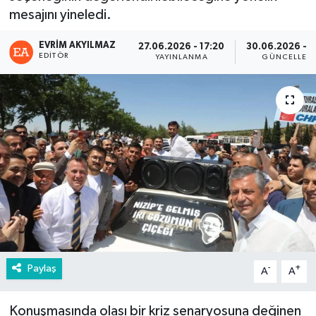
mesajını yineledi.
EVRIM AKYILMAZ
27.06.2026 - 17:20
30.06.2026 - 0
EDITÖR
YAYINLANMA
GÜNCELLEM
Paylaş
-
+
A
A
Konuşmasında olası bir kriz senaryosuna değinen