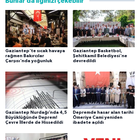
Bunlar da ilginizi çekebilir
Gaziantep'te sıcak havaya
Gaziantep Basketbol,
rağmen Bakırcılar
Şehitkamil Belediyesi'ne
Çarşısı'nda yoğunluk
devredildi
Gaziantep Nurdağı’nda 4,5
Depremde hasar alan tarihi
Büyüklüğünde Deprem!
Ömeriye Cami yeniden
Çevre İllerde de Hissedildi
ibadete açıldı