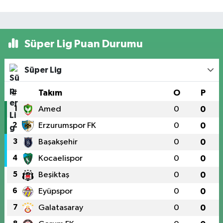
Süper Lig Puan Durumu
Süper Lig
#
Takım
O
P
1
Amed
0
0
2
Erzurumspor FK
0
0
3
Başakşehir
0
0
4
Kocaelispor
0
0
5
Beşiktaş
0
0
6
Eyüpspor
0
0
7
Galatasaray
0
0