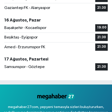
Gaziantep FK - Alanyaspor
21:30
16 Ağustos, Pazar
Başakşehir - Kocaelispor
19:00
Beşiktaş - Eyüpspor
21:30
Amed - Erzurumspor FK
21:30
17 Ağustos, Pazartesi
Samsunspor - Göztepe
21:30
megahaber27com, yepyeni temasıyla sizleri buluştururken,