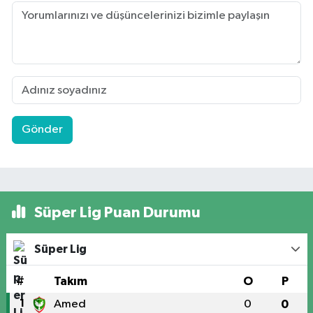
Gönder
Süper Lig Puan Durumu
Süper Lig
#
Takım
O
P
1
Amed
0
0