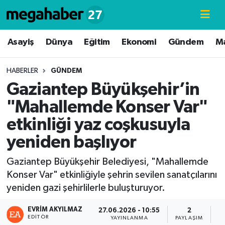
Hava Durumu
Asayiş
Dünya
Eğitim
Ekonomi
Gündem
M
Trafik Durumu
HABERLER
GÜNDEM
Gaziantep Büyükşehir’in
Süper Lig Puan Durumu ve Fikstür
"Mahallemde Konser Var"
Tüm Manşetler
etkinliği yaz coşkusuyla
yeniden başlıyor
Son Dakika Haberleri
Gaziantep Büyükşehir Belediyesi, "Mahallemde
Haber Arşivi
Konser Var" etkinliğiyle şehrin sevilen sanatçılarını
yeniden gazi şehirlilerle buluşturuyor.
EVRIM AKYILMAZ
27.06.2026 - 10:55
2
EDITÖR
YAYINLANMA
PAYLAŞIM
G