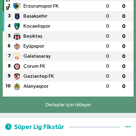
2
Erzurumspor FK
0
0
3
Başakşehir
0
0
4
Kocaelispor
0
0
5
Beşiktaş
0
0
6
Eyüpspor
0
0
7
Galatasaray
0
0
8
Çorum FK
0
0
9
Gaziantep FK
0
0
10
Alanyaspor
0
0
Detaylar için tıklayın
Süper Lig Fikstür