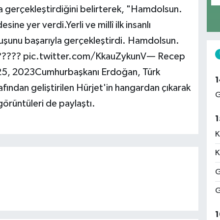
yla gerçekleştirdiğini belirterek, "Hamdolsun.
ine yer verdi.Yerli ve millî ilk insanlı
çuşunu başarıyla gerçekleştirdi. Hamdolsun.
???????? pic.twitter.com/KkauZykunV— Recep
25, 2023Cumhurbaşkanı Erdoğan, Türk
1
fından geliştirilen Hürjet'in hangardan çıkarak
G
 görüntüleri de paylaştı.
1
K
K
G
G
1