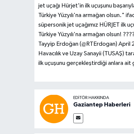
jet uçağı Hürjet'in ilk uçuşunu başarı
Türkiye Yüzyılı'na armağan olsun." ifades
süpersonik jet uçağımız HÜRJET ilk u
Türkiye Yüzyılı'na armağan olsun! 
Tayyip Erdoğan (@RTErdogan) April 
Havacılık ve Uzay Sanayii (TUSAŞ) tara
ilk uçuşunu gerçekleştirdiği anlara ait
EDITÖR HAKKINDA
Gaziantep Haberleri