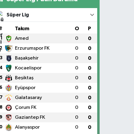
Süper Lig
#
Takım
O
P
1
Amed
0
0
2
Erzurumspor FK
0
0
3
Başakşehir
0
0
4
Kocaelispor
0
0
5
Beşiktaş
0
0
6
Eyüpspor
0
0
7
Galatasaray
0
0
8
Çorum FK
0
0
9
Gaziantep FK
0
0
0
Alanyaspor
0
0