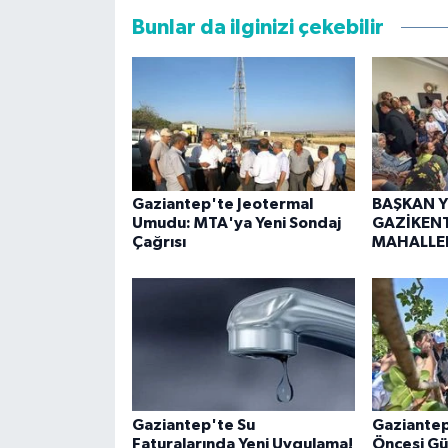
Bunlar da ilginizi çekebilir
Gaziantep'te Jeotermal
BAŞKAN 
Umudu: MTA'ya Yeni Sondaj
GAZİKENT
Çağrısı
MAHALLEL
Gaziantep'te Su
Gaziantep
Faturalarında Yeni Uygulama!
Öncesi Gü