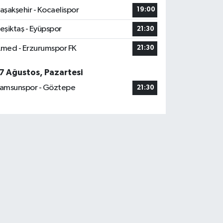
aşakşehir - Kocaelispor
19:00
eşiktaş - Eyüpspor
21:30
med - Erzurumspor FK
21:30
7 Ağustos, Pazartesi
amsunspor - Göztepe
21:30