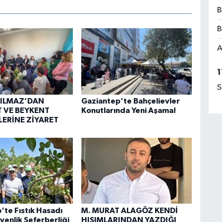
B
B
A
1
S
YILMAZ’DAN
Gaziantep'te Bahçelievler
 VE BEYKENT
Konutlarında Yeni Aşama!
ERİNE ZİYARET
'te Fıstık Hasadı
M. MURAT ALAGÖZ KENDİ
venlik Seferberliği
HISIMLARINDAN YAZDIĞI