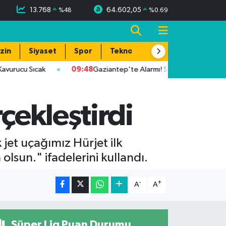
13.768
64.602,05
%
48
%
0.69
zin
Siyaset
Spor
Teknoloji
ucu Sıcak
09:48
Gaziantep'te Alarmı! Sıcaklık 39 Dereceye Ula
çekleştirdi
 jet uçağımız Hürjet ilk
lsun." ifadelerini kullandı.
-
+
A
A
Süper Lig Puan Durumu