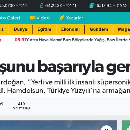
55,0700
64,2438
6513.94
%
0.1
%
0.21
%
0.32
oto Galeri
Video
Yazarlar
iş
Dünya
Eğitim
Ekonomi
Gündem
Maga
a
09:51
Yurtta Hava Alarmı! Bazı Bölgelerde Yağış, Bazı İllerde Kavur
uşunu başarıyla ger
ğan, "Yerli ve milli ilk insanlı süpersonik
i. Hamdolsun, Türkiye Yüzyılı'na armağan o
09
419
GÖSTERIM