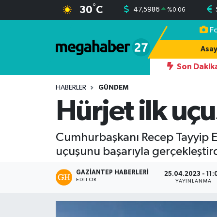
°
30
C
47,5986
%
0.06
F
Hava Durumu
Asay
Trafik Durumu
Son Dakik
RINDAN YAZDIĞI 242 OYDAN 174 OYLA İLÇE BAŞKANI OLUYOR
Süper Lig Puan Durumu ve Fikstür
HABERLER
GÜNDEM
Hürjet ilk uç
Tüm Manşetler
Cumhurbaşkanı Recep Tayyip Erdo
Son Dakika Haberleri
uçuşunu başarıyla gerçekleştird
Haber Arşivi
GAZIANTEP HABERLERI
25.04.2023 - 11:
EDITÖR
YAYINLANMA