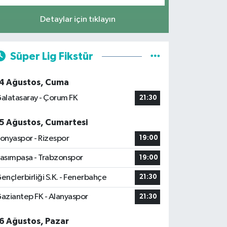
Detaylar için tıklayın
Süper Lig Fikstür
4 Ağustos, Cuma
alatasaray - Çorum FK
21:30
5 Ağustos, Cumartesi
onyaspor - Rizespor
19:00
asımpaşa - Trabzonspor
19:00
ençlerbirliği S.K. - Fenerbahçe
21:30
aziantep FK - Alanyaspor
21:30
6 Ağustos, Pazar