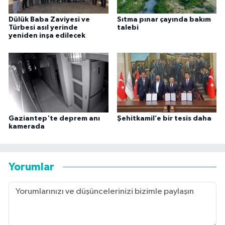
Dülük Baba Zaviyesi ve
Sıtma pınar çayında bakım
Türbesi asıl yerinde
talebi
yeniden inşa edilecek
Gaziantep'te deprem anı
Şehitkamil’e bir tesis daha
kamerada
Yorumlar