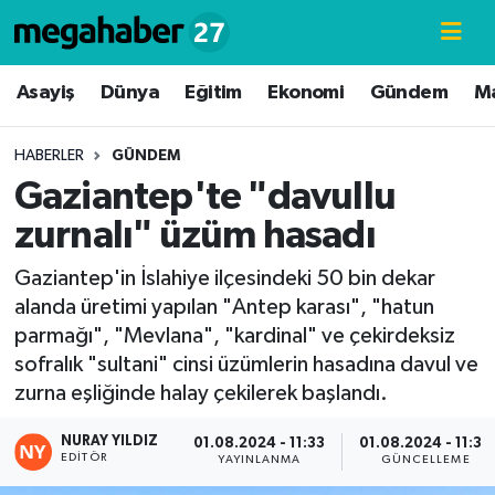
Hava Durumu
Asayiş
Dünya
Eğitim
Ekonomi
Gündem
M
Trafik Durumu
HABERLER
GÜNDEM
Gaziantep'te "davullu
Süper Lig Puan Durumu ve Fikstür
zurnalı" üzüm hasadı
Tüm Manşetler
Gaziantep'in İslahiye ilçesindeki 50 bin dekar
alanda üretimi yapılan "Antep karası", "hatun
Son Dakika Haberleri
parmağı", "Mevlana", "kardinal" ve çekirdeksiz
sofralık "sultani" cinsi üzümlerin hasadına davul ve
Haber Arşivi
zurna eşliğinde halay çekilerek başlandı.
NURAY YILDIZ
01.08.2024 - 11:33
01.08.2024 - 11:36
EDITÖR
YAYINLANMA
GÜNCELLEME