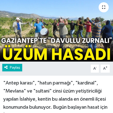
Paylaş
-
+
A
A
"Antep karası", "hatun parmağı", "kardinal",
"Mevlana" ve "sultani" cinsi üzüm yetiştiriciliği
yapılan İslahiye, kentin bu alanda en önemli ilçesi
konumunda bulunuyor. Bugün başlayan hasat için