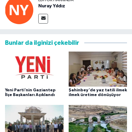
Nuray Yıldız
Bunlar da ilginizi çekebilir
Yeni Parti’nin Gaziantep
Şahinbey'de yaz tatili ilmek
İlçe Başkanları Açıklandı
ilmek üretime dönüşüyor