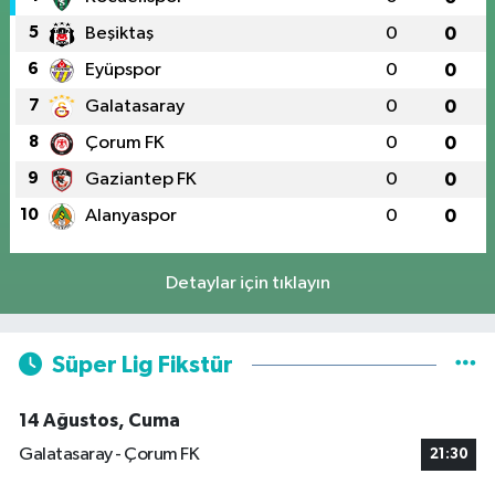
5
Beşiktaş
0
0
6
Eyüpspor
0
0
7
Galatasaray
0
0
8
Çorum FK
0
0
9
Gaziantep FK
0
0
10
Alanyaspor
0
0
Detaylar için tıklayın
Süper Lig Fikstür
14 Ağustos, Cuma
Galatasaray - Çorum FK
21:30