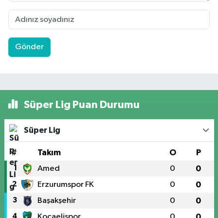
Gönder
Süper Lig Puan Durumu
Süper Lig
#
Takım
O
P
1
Amed
0
0
2
Erzurumspor FK
0
0
3
Başakşehir
0
0
4
Kocaelispor
0
0