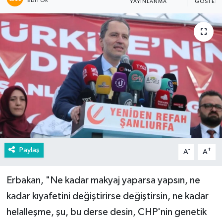
EDITÖR
YAYINLANMA
GÖSTERI
Paylaş
-
+
A
A
Erbakan, "Ne kadar makyaj yaparsa yapsın, ne
kadar kıyafetini değiştirirse değiştirsin, ne kadar
helalleşme, şu, bu derse desin, CHP'nin genetik