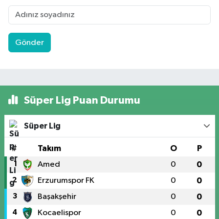
Gönder
Süper Lig Puan Durumu
Süper Lig
#
Takım
O
P
1
Amed
0
0
2
Erzurumspor FK
0
0
3
Başakşehir
0
0
4
Kocaelispor
0
0