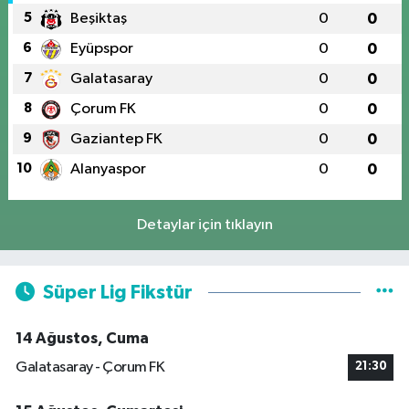
5
Beşiktaş
0
0
6
Eyüpspor
0
0
7
Galatasaray
0
0
8
Çorum FK
0
0
9
Gaziantep FK
0
0
10
Alanyaspor
0
0
Detaylar için tıklayın
Süper Lig Fikstür
14 Ağustos, Cuma
Galatasaray - Çorum FK
21:30