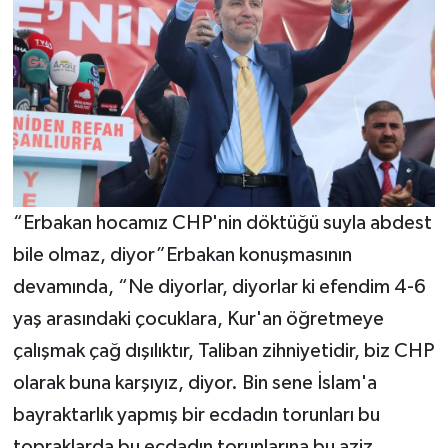
“Erbakan hocamız CHP'nin döktüğü suyla abdest
bile olmaz, diyor”Erbakan konuşmasının
devamında, “Ne diyorlar, diyorlar ki efendim 4-6
yaş arasındaki çocuklara, Kur'an öğretmeye
çalışmak çağ dışılıktır, Taliban zihniyetidir, biz CHP
olarak buna karşıyız, diyor. Bin sene İslam'a
bayraktarlık yapmış bir ecdadın torunları bu
topraklarda bu ecdadın torunlarına bu aziz