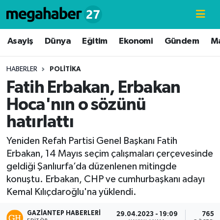
Hava Durumu
Asayiş
Dünya
Eğitim
Ekonomi
Gündem
M
Trafik Durumu
HABERLER
POLITIKA
Fatih Erbakan, Erbakan
Süper Lig Puan Durumu ve Fikstür
Hoca'nın o sözünü
Tüm Manşetler
hatırlattı
Son Dakika Haberleri
Yeniden Refah Partisi Genel Başkanı Fatih
Erbakan, 14 Mayıs seçim çalışmaları çerçevesinde
Haber Arşivi
geldiği Şanlıurfa’da düzenlenen mitingde
konuştu. Erbakan, CHP ve cumhurbaşkanı adayı
Kemal Kılıçdaroğlu'na yüklendi.
GAZIANTEP HABERLERI
29.04.2023 - 19:09
765