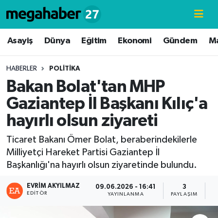
Hava Durumu
Asayiş
Dünya
Eğitim
Ekonomi
Gündem
M
Trafik Durumu
HABERLER
POLITIKA
Bakan Bolat'tan MHP
Süper Lig Puan Durumu ve Fikstür
Gaziantep İl Başkanı Kılıç'a
Tüm Manşetler
hayırlı olsun ziyareti
Son Dakika Haberleri
Ticaret Bakanı Ömer Bolat, beraberindekilerle
Milliyetçi Hareket Partisi Gaziantep İl
Haber Arşivi
Başkanlığı'na hayırlı olsun ziyaretinde bulundu.
EVRIM AKYILMAZ
09.06.2026 - 16:41
3
EDITÖR
YAYINLANMA
PAYLAŞIM
G