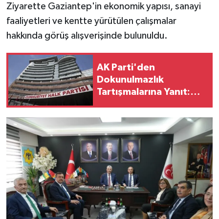
Ziyarette Gaziantep'in ekonomik yapısı, sanayi
faaliyetleri ve kentte yürütülen çalışmalar
hakkında görüş alışverişinde bulunuldu.
AK Parti'den
Dokunulmazlık
Tartışmalarına Yanıt:
"Meclis'te Böyle Bir
Gündem Yok"