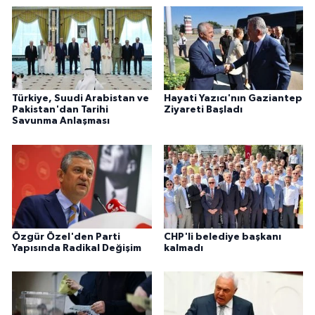
Türkiye, Suudi Arabistan ve
Hayati Yazıcı'nın Gaziantep
Pakistan'dan Tarihi
Ziyareti Başladı
Savunma Anlaşması
Özgür Özel'den Parti
CHP'li belediye başkanı
Yapısında Radikal Değişim
kalmadı