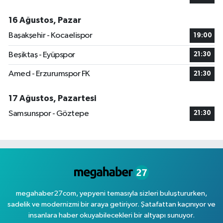
16 Ağustos, Pazar
Başakşehir - Kocaelispor
19:00
Beşiktaş - Eyüpspor
21:30
Amed - Erzurumspor FK
21:30
17 Ağustos, Pazartesi
Samsunspor - Göztepe
21:30
megahaber27com, yepyeni temasıyla sizleri buluştururken,
sadelik ve modernizmi bir araya getiriyor. Şatafattan kaçınıyor ve
insanlara haber okuyabilecekleri bir altyapı sunuyor.