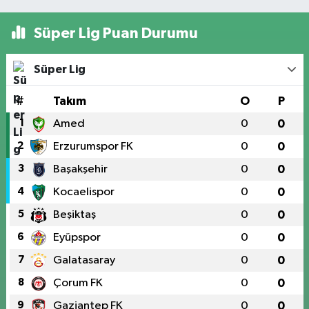
Süper Lig Puan Durumu
Süper Lig
#
Takım
O
P
1
Amed
0
0
2
Erzurumspor FK
0
0
3
Başakşehir
0
0
4
Kocaelispor
0
0
5
Beşiktaş
0
0
6
Eyüpspor
0
0
7
Galatasaray
0
0
8
Çorum FK
0
0
9
Gaziantep FK
0
0