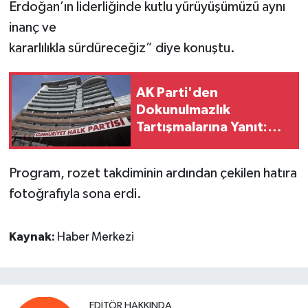
Erdoğan’ın liderliğinde kutlu yürüyüşümüzü aynı
inanç ve
kararlılıkla sürdüreceğiz” diye konuştu.
AK Parti'den
Dokunulmazlık
Tartışmalarına Yanıt:
"Meclis'te Böyle Bir
Gündem Yok"
Program, rozet takdiminin ardından çekilen hatıra
fotoğrafıyla sona erdi.
Kaynak:
Haber Merkezi
EDITÖR HAKKINDA