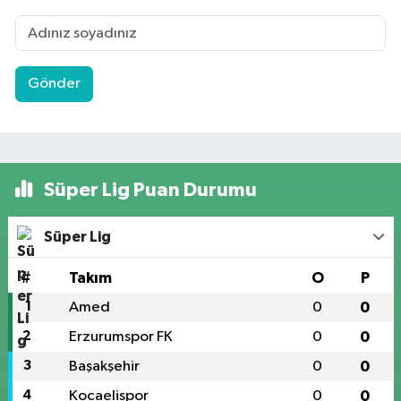
Gönder
Süper Lig Puan Durumu
Süper Lig
#
Takım
O
P
1
Amed
0
0
2
Erzurumspor FK
0
0
3
Başakşehir
0
0
4
Kocaelispor
0
0