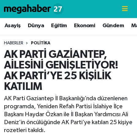
Hava Durumu
Asayiş
Dünya
Eğitim
Ekonomi
Gündem
M
Trafik Durumu
HABERLER
POLITIKA
AK PARTİ GAZİANTEP,
Süper Lig Puan Durumu ve Fikstür
AİLESİNİ GENİŞLETİYOR!
Tüm Manşetler
AK PARTİ’YE 25 KİŞİLİK
KATILIM
Son Dakika Haberleri
AK Parti Gaziantep İl Başkanlığı’nda düzenlenen
Haber Arşivi
programda, Yeniden Refah Partisi İslahiye İlçe
Başkanı Haydar Özkan ile İl Başkan Yardımcısı Ali
Deniz’in öncülüğünde AK Parti’ye katılan 25 kişiye
rozetleri takıldı.