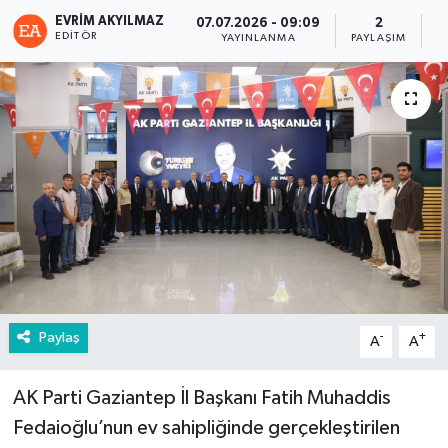
EVRIM AKYILMAZ
07.07.2026 - 09:09
2
EDITÖR
YAYINLANMA
PAYLAŞIM
G
Paylaş
-
+
A
A
AK Parti Gaziantep İl Başkanı Fatih Muhaddis
Fedaioğlu’nun ev sahipliğinde gerçekleştirilen