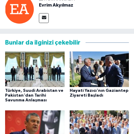
Evrim Akyılmaz
Bunlar da ilginizi çekebilir
Türkiye, Suudi Arabistan ve
Hayati Yazıcı'nın Gaziantep
Pakistan'dan Tarihi
Ziyareti Başladı
Savunma Anlaşması