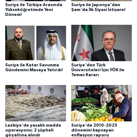
Suriye ile Türkiye Arasında
Suriye ile Japonya'dan
Yükseköğretimde Yeni
Şam'da İlk Siyasi İstişare!
Dönem!
Suriye ile Katar Savunma
Suriye'den Türk
Gündemini Masaya Yatırdı!
Üniversiteleri İçin YÖK ile
Temas Kararı
Lazkiye'de yasaklı madde
Suriye'de 2010-2025
operasyonu: 2 şüpheli
dönemini kapsayan
gözaltına alındı
enflasyon raporu