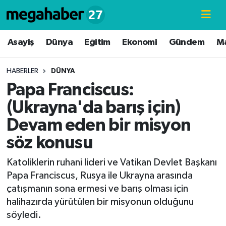
Hava Durumu
Asayiş
Dünya
Eğitim
Ekonomi
Gündem
M
Trafik Durumu
HABERLER
DÜNYA
Papa Franciscus:
Süper Lig Puan Durumu ve Fikstür
(Ukrayna'da barış için)
Tüm Manşetler
Devam eden bir misyon
söz konusu
Son Dakika Haberleri
Katoliklerin ruhani lideri ve Vatikan Devlet Başkanı
Haber Arşivi
Papa Franciscus, Rusya ile Ukrayna arasında
çatışmanın sona ermesi ve barış olması için
halihazırda yürütülen bir misyonun olduğunu
söyledi.