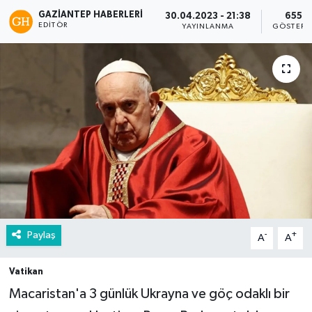
GAZIANTEP HABERLERI
30.04.2023 - 21:38
655
EDITÖR
YAYINLANMA
GÖSTERI
Paylaş
-
+
A
A
Vatikan
Macaristan'a 3 günlük Ukrayna ve göç odaklı bir