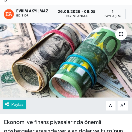
EVRIM AKYILMAZ
26.06.2026 - 08:05
1
EDITÖR
YAYINLANMA
PAYLAŞIM
Paylaş
-
+
A
A
Ekonomi ve finans piyasalarında önemli
göstergeler arasında yer alan dolar ve Euro'nun