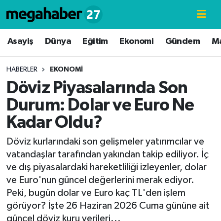
Hava Durumu
Asayiş
Dünya
Eğitim
Ekonomi
Gündem
M
Trafik Durumu
HABERLER
EKONOMI
Döviz Piyasalarında Son
Süper Lig Puan Durumu ve Fikstür
Durum: Dolar ve Euro Ne
Tüm Manşetler
Kadar Oldu?
Son Dakika Haberleri
Döviz kurlarındaki son gelişmeler yatırımcılar ve
vatandaşlar tarafından yakından takip ediliyor. İç
Haber Arşivi
ve dış piyasalardaki hareketliliği izleyenler, dolar
ve Euro'nun güncel değerlerini merak ediyor.
Peki, bugün dolar ve Euro kaç TL'den işlem
görüyor? İşte 26 Haziran 2026 Cuma gününe ait
güncel döviz kuru verileri...