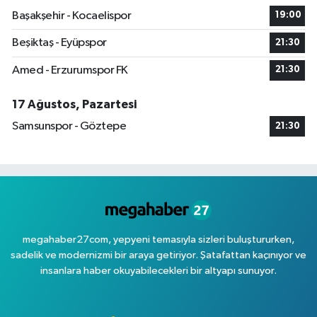
Başakşehir - Kocaelispor
19:00
Beşiktaş - Eyüpspor
21:30
Amed - Erzurumspor FK
21:30
17 Ağustos, Pazartesi
Samsunspor - Göztepe
21:30
megahaber27com, yepyeni temasıyla sizleri buluştururken,
sadelik ve modernizmi bir araya getiriyor. Şatafattan kaçınıyor ve
insanlara haber okuyabilecekleri bir altyapı sunuyor.