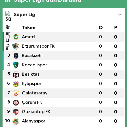
Süper Lig
#
Takım
O
P
1
Amed
0
0
2
Erzurumspor FK
0
0
3
Başakşehir
0
0
4
Kocaelispor
0
0
5
Beşiktaş
0
0
6
Eyüpspor
0
0
7
Galatasaray
0
0
8
Çorum FK
0
0
9
Gaziantep FK
0
0
10
Alanyaspor
0
0