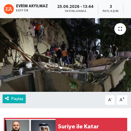
EVRIM AKYILMAZ
25.06.2026 - 13:44
3
EDITÖR
YAYINLANMA
PAYLAŞIM
G
Paylaş
-
+
A
A
Suriye ile Katar