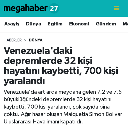
Hava Durumu
Asayiş
Dünya
Eğitim
Ekonomi
Gündem
M
Trafik Durumu
HABERLER
DÜNYA
Venezuela'daki
Süper Lig Puan Durumu ve Fikstür
depremlerde 32 kişi
Tüm Manşetler
hayatını kaybetti, 700 kişi
yaralandı
Son Dakika Haberleri
Venezuela'da art arda meydana gelen 7.2 ve 7.5
Haber Arşivi
büyüklüğündeki depremlerde 32 kişi hayatını
kaybetti, 700 kişi yaralandı, çok sayıda bina
çöktü. Ağır hasar oluşan Maiquetia Simon Bolivar
Uluslararası Havalimanı kapatıldı.