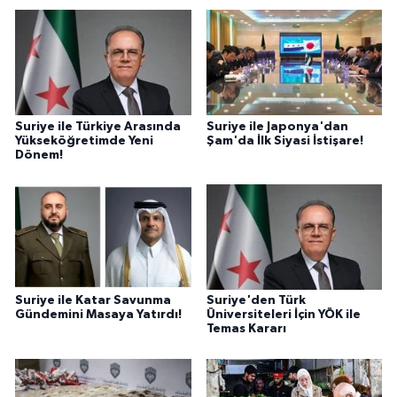
Suriye ile Türkiye Arasında
Suriye ile Japonya'dan
Yükseköğretimde Yeni
Şam'da İlk Siyasi İstişare!
Dönem!
Suriye ile Katar Savunma
Suriye'den Türk
Gündemini Masaya Yatırdı!
Üniversiteleri İçin YÖK ile
Temas Kararı