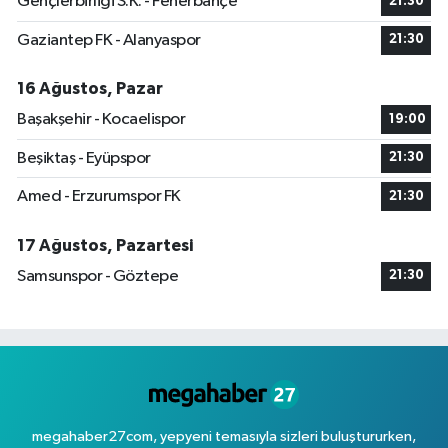
Gençlerbirliği S.K. - Fenerbahçe
21:30
Gaziantep FK - Alanyaspor
21:30
16 Ağustos, Pazar
Başakşehir - Kocaelispor
19:00
Beşiktaş - Eyüpspor
21:30
Amed - Erzurumspor FK
21:30
17 Ağustos, Pazartesi
Samsunspor - Göztepe
21:30
megahaber27com, yepyeni temasıyla sizleri buluştururken,