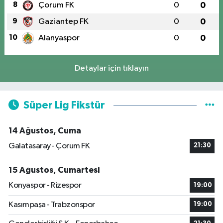
8
Çorum FK
0
0
9
Gaziantep FK
0
0
10
Alanyaspor
0
0
Detaylar için tıklayın
Süper Lig Fikstür
14 Ağustos, Cuma
Galatasaray - Çorum FK
21:30
15 Ağustos, Cumartesi
Konyaspor - Rizespor
19:00
Kasımpaşa - Trabzonspor
19:00