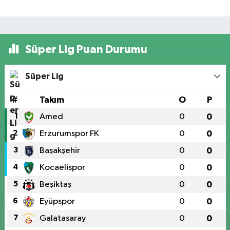
Süper Lig Puan Durumu
Süper Lig
#
Takım
O
P
1
Amed
0
0
2
Erzurumspor FK
0
0
3
Başakşehir
0
0
4
Kocaelispor
0
0
5
Beşiktaş
0
0
6
Eyüpspor
0
0
7
Galatasaray
0
0