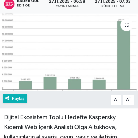
KADER GÜL
27.11.2025 - 06:58
27.11.2025 - 07:03
EDITÖR
YAYINLANMA
GÜNCELLEME
Paylaş
-
+
A
A
Dijital Ekosistem Toplu Hedefte Kaspersky
Kıdemli Web İçerik Analisti Olga Altukhova,
kullanıcıların alışveriş, oyun, yayın ve iletişim