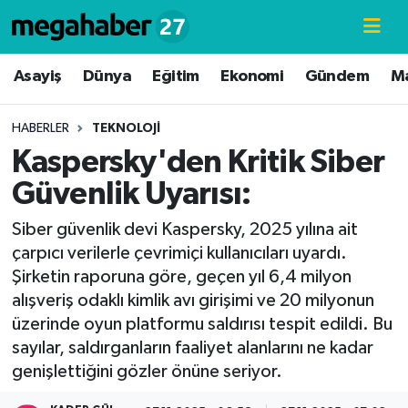
Hava Durumu
Asayiş
Dünya
Eğitim
Ekonomi
Gündem
M
Trafik Durumu
HABERLER
TEKNOLOJI
Kaspersky'den Kritik Siber
Süper Lig Puan Durumu ve Fikstür
Güvenlik Uyarısı:
Tüm Manşetler
Siber güvenlik devi Kaspersky, 2025 yılına ait
çarpıcı verilerle çevrimiçi kullanıcıları uyardı.
Son Dakika Haberleri
Şirketin raporuna göre, geçen yıl 6,4 milyon
alışveriş odaklı kimlik avı girişimi ve 20 milyonun
Haber Arşivi
üzerinde oyun platformu saldırısı tespit edildi. Bu
sayılar, saldırganların faaliyet alanlarını ne kadar
genişlettiğini gözler önüne seriyor.