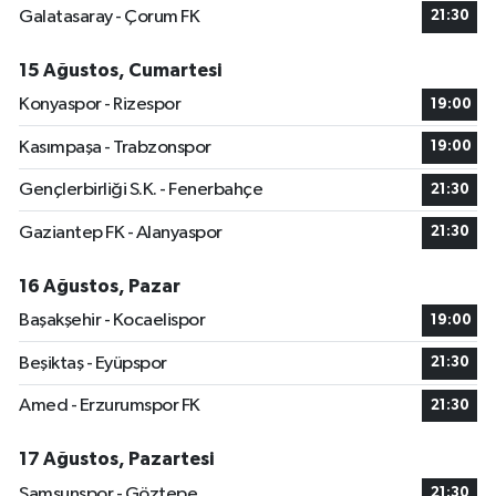
Galatasaray - Çorum FK
21:30
15 Ağustos, Cumartesi
Konyaspor - Rizespor
19:00
Kasımpaşa - Trabzonspor
19:00
Gençlerbirliği S.K. - Fenerbahçe
21:30
Gaziantep FK - Alanyaspor
21:30
16 Ağustos, Pazar
Başakşehir - Kocaelispor
19:00
Beşiktaş - Eyüpspor
21:30
Amed - Erzurumspor FK
21:30
17 Ağustos, Pazartesi
Samsunspor - Göztepe
21:30