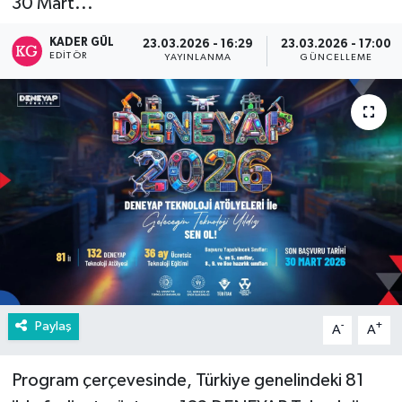
30 Mart...
KADER GÜL
23.03.2026 - 16:29
23.03.2026 - 17:00
EDITÖR
YAYINLANMA
GÜNCELLEME
Paylaş
-
+
A
A
Program çerçevesinde, Türkiye genelindeki 81