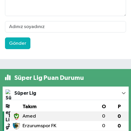
Gönder
Süper Lig Puan Durumu
Süper Lig
#
Takım
O
P
1
Amed
0
0
2
Erzurumspor FK
0
0