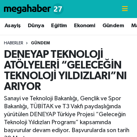
Hava Durumu
Asayiş
Dünya
Eğitim
Ekonomi
Gündem
M
Trafik Durumu
HABERLER
GÜNDEM
DENEYAP TEKNOLOJİ
Süper Lig Puan Durumu ve Fikstür
ATÖLYELERİ “GELECEĞİN
Tüm Manşetler
TEKNOLOJİ YILDIZLARI”NI
ARIYOR
Son Dakika Haberleri
Sanayi ve Teknoloji Bakanlığı, Gençlik ve Spor
Haber Arşivi
Bakanlığı, TÜBİTAK ve T3 Vakfı paydaşlığında
yürütülen DENEYAP Türkiye Projesi “Geleceğin
Teknoloji Yıldızları Programı” kapsamında
başvurular devam ediyor. Başvurularda son tarih