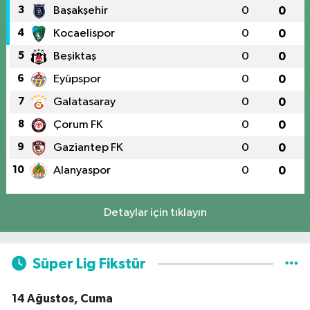
3
Başakşehir
0
0
4
Kocaelispor
0
0
5
Beşiktaş
0
0
6
Eyüpspor
0
0
7
Galatasaray
0
0
8
Çorum FK
0
0
9
Gaziantep FK
0
0
10
Alanyaspor
0
0
Detaylar için tıklayın
Süper Lig Fikstür
14 Ağustos, Cuma