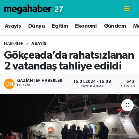
Hava Durumu
Asayiş
Dünya
Eğitim
Ekonomi
Gündem
M
Trafik Durumu
HABERLER
ASAYIŞ
Gökçeada’da rahatsızlanan
Süper Lig Puan Durumu ve Fikstür
2 vatandaş tahliye edildi
Tüm Manşetler
GAZIANTEP HABERLERI
16.01.2024 - 16:08
643
EDITÖR
Son Dakika Haberleri
YAYINLANMA
GÖSTERI
Haber Arşivi