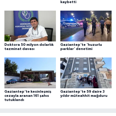
kaybetti
Doktora 50 milyon dolarlık
Gaziantep'te 'huzurlu
tazminat davası
parklar' denetimi
Gaziantep'te kesinleşmiş
Gaziantep'te 59 daire 3
cezayla aranan 161 şahıs
yıldır müteahhit mağduru
tutuklandı