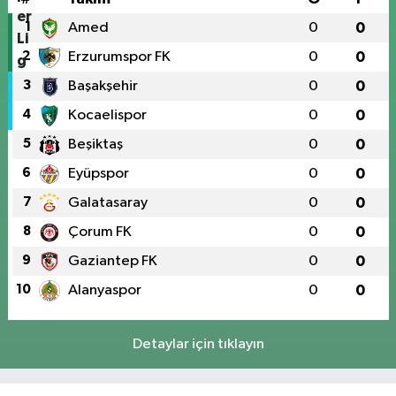
1
Amed
0
0
2
Erzurumspor FK
0
0
3
Başakşehir
0
0
4
Kocaelispor
0
0
5
Beşiktaş
0
0
6
Eyüpspor
0
0
7
Galatasaray
0
0
8
Çorum FK
0
0
9
Gaziantep FK
0
0
10
Alanyaspor
0
0
Detaylar için tıklayın