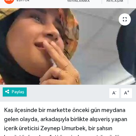
EDITÖR
YAYINLANMA
PAYLAŞIM
G
Paylaş
-
+
A
A
Kaş ilçesinde bir markette önceki gün meydana
gelen olayda, arkadaşıyla birlikte alışveriş yapan
içerik üreticisi Zeynep Umurbek, bir şahsın