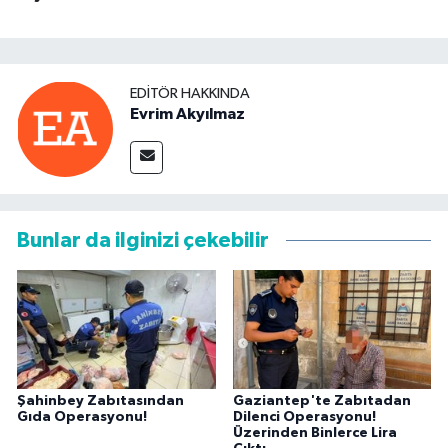
EDITÖR HAKKINDA
Evrim Akyılmaz
Bunlar da ilginizi çekebilir
Şahinbey Zabıtasından
Gaziantep'te Zabıtadan
Gıda Operasyonu!
Dilenci Operasyonu!
Üzerinden Binlerce Lira