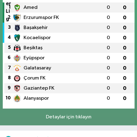
1
Amed
0
0
2
Erzurumspor FK
0
0
3
Başakşehir
0
0
4
Kocaelispor
0
0
5
Beşiktaş
0
0
6
Eyüpspor
0
0
7
Galatasaray
0
0
8
Çorum FK
0
0
9
Gaziantep FK
0
0
10
Alanyaspor
0
0
Detaylar için tıklayın