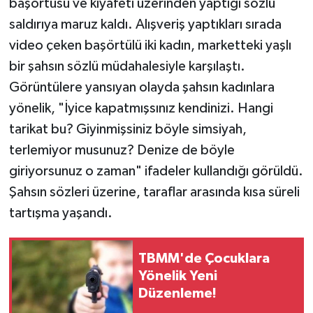
başörtüsü ve kıyafeti üzerinden yaptığı sözlü
saldırıya maruz kaldı. Alışveriş yaptıkları sırada
video çeken başörtülü iki kadın, marketteki yaşlı
bir şahsın sözlü müdahalesiyle karşılaştı.
Görüntülere yansıyan olayda şahsın kadınlara
yönelik, "İyice kapatmışsınız kendinizi. Hangi
tarikat bu? Giyinmişsiniz böyle simsiyah,
terlemiyor musunuz? Denize de böyle
giriyorsunuz o zaman" ifadeler kullandığı görüldü.
Şahsın sözleri üzerine, taraflar arasında kısa süreli
tartışma yaşandı.
TBMM'de Çocuklara
Yönelik Yeni
Düzenleme!