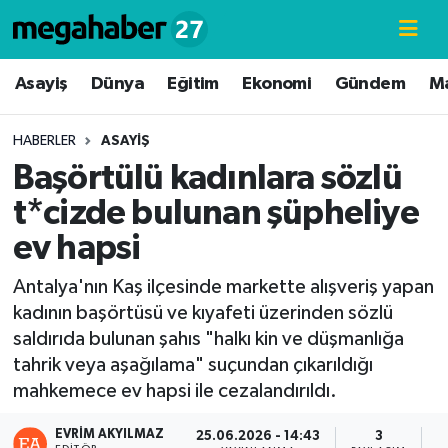
Hava Durumu
Asayiş
Dünya
Eğitim
Ekonomi
Gündem
M
Trafik Durumu
HABERLER
ASAYIŞ
Başörtülü kadınlara sözlü
Süper Lig Puan Durumu ve Fikstür
t*cizde bulunan şüpheliye
Tüm Manşetler
ev hapsi
Son Dakika Haberleri
Antalya'nın Kaş ilçesinde markette alışveriş yapan
kadının başörtüsü ve kıyafeti üzerinden sözlü
Haber Arşivi
saldırıda bulunan şahıs "halkı kin ve düşmanlığa
tahrik veya aşağılama" suçundan çıkarıldığı
mahkemece ev hapsi ile cezalandırıldı.
EVRIM AKYILMAZ
25.06.2026 - 14:43
3