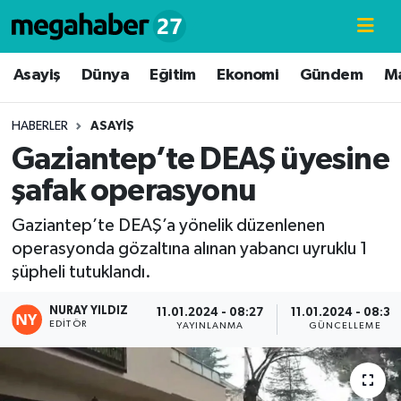
Hava Durumu
Asayiş
Dünya
Eğitim
Ekonomi
Gündem
M
Trafik Durumu
HABERLER
ASAYIŞ
Gaziantep’te DEAŞ üyesine
Süper Lig Puan Durumu ve Fikstür
şafak operasyonu
Tüm Manşetler
Gaziantep’te DEAŞ’a yönelik düzenlenen
operasyonda gözaltına alınan yabancı uyruklu 1
Son Dakika Haberleri
şüpheli tutuklandı.
Haber Arşivi
NURAY YILDIZ
11.01.2024 - 08:27
11.01.2024 - 08:30
EDITÖR
YAYINLANMA
GÜNCELLEME