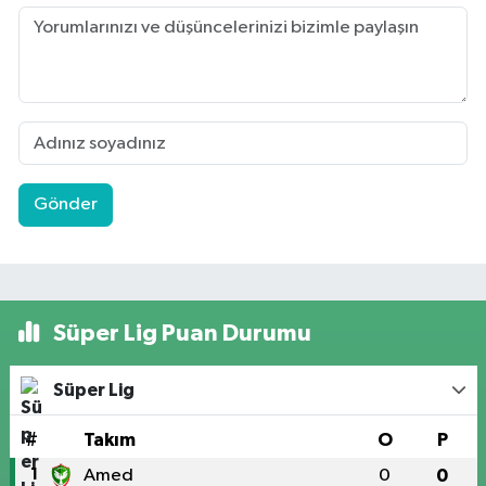
Gönder
Süper Lig Puan Durumu
Süper Lig
#
Takım
O
P
1
Amed
0
0