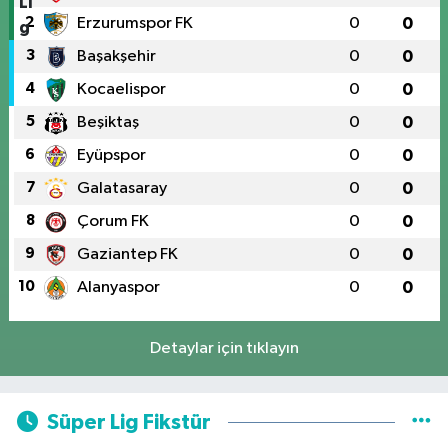
2
Erzurumspor FK
0
0
3
Başakşehir
0
0
4
Kocaelispor
0
0
5
Beşiktaş
0
0
6
Eyüpspor
0
0
7
Galatasaray
0
0
8
Çorum FK
0
0
9
Gaziantep FK
0
0
10
Alanyaspor
0
0
Detaylar için tıklayın
Süper Lig Fikstür