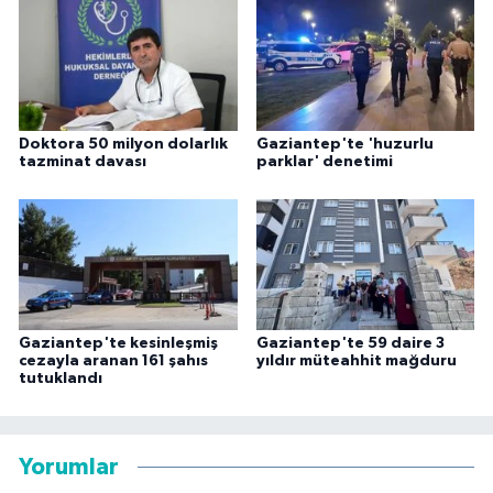
Doktora 50 milyon dolarlık
Gaziantep'te 'huzurlu
tazminat davası
parklar' denetimi
Gaziantep'te kesinleşmiş
Gaziantep'te 59 daire 3
cezayla aranan 161 şahıs
yıldır müteahhit mağduru
tutuklandı
Yorumlar