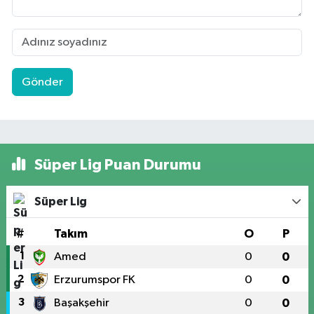
Gönder
Süper Lig Puan Durumu
Süper Lig
#
Takım
O
P
1
Amed
0
0
2
Erzurumspor FK
0
0
3
Başakşehir
0
0