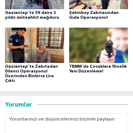
Gaziantep'te 59 daire 3
Şahinbey Zabıtasından
yıldır müteahhit mağduru
Gıda Operasyonu!
Gaziantep'te Zabıtadan
TBMM'de Çocuklara Yönelik
Dilenci Operasyonu!
Yeni Düzenleme!
Üzerinden Binlerce Lira
Çıktı
Yorumlar