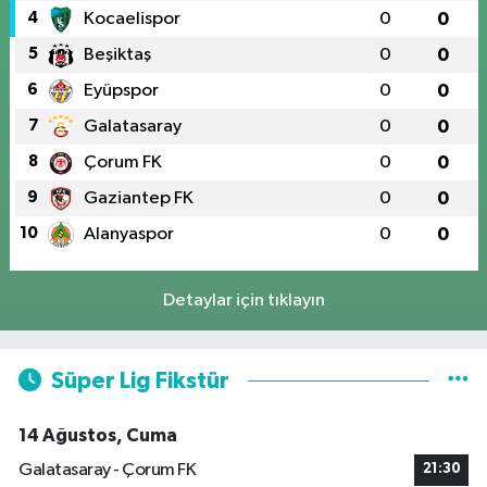
4
Kocaelispor
0
0
5
Beşiktaş
0
0
6
Eyüpspor
0
0
7
Galatasaray
0
0
8
Çorum FK
0
0
9
Gaziantep FK
0
0
10
Alanyaspor
0
0
Detaylar için tıklayın
Süper Lig Fikstür
14 Ağustos, Cuma
Galatasaray - Çorum FK
21:30