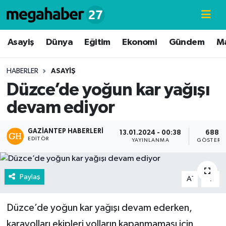
Hava Durumu
Asayiş
Dünya
Eğitim
Ekonomi
Gündem
M
Trafik Durumu
HABERLER
ASAYIŞ
Düzce’de yoğun kar yağışı
Süper Lig Puan Durumu ve Fikstür
devam ediyor
Tüm Manşetler
GAZIANTEP HABERLERI
13.01.2024 - 00:38
688
EDITÖR
Son Dakika Haberleri
YAYINLANMA
GÖSTERI
Haber Arşivi
Paylaş
-
+
A
A
Düzce’de yoğun kar yağışı devam ederken,
karayolları ekipleri yolların kapanmaması için