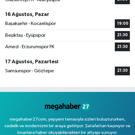
16 Ağustos, Pazar
Başakşehir - Kocaelispor
19:00
Beşiktaş - Eyüpspor
21:30
Amed - Erzurumspor FK
21:30
17 Ağustos, Pazartesi
Samsunspor - Göztepe
21:30
megahaber27com, yepyeni temasıyla sizleri buluştururken,
sadelik ve modernizmi bir araya getiriyor. Şatafattan kaçınıyor ve
insanlara haber okuyabilecekleri bir altyapı sunuyor.