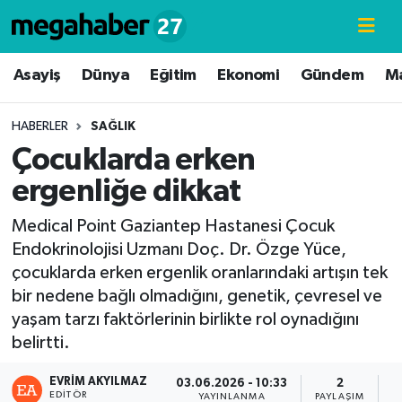
Hava Durumu
Asayiş
Dünya
Eğitim
Ekonomi
Gündem
M
Trafik Durumu
HABERLER
SAĞLIK
Çocuklarda erken
Süper Lig Puan Durumu ve Fikstür
ergenliğe dikkat
Tüm Manşetler
Medical Point Gaziantep Hastanesi Çocuk
Endokrinolojisi Uzmanı Doç. Dr. Özge Yüce,
Son Dakika Haberleri
çocuklarda erken ergenlik oranlarındaki artışın tek
bir nedene bağlı olmadığını, genetik, çevresel ve
Haber Arşivi
yaşam tarzı faktörlerinin birlikte rol oynadığını
belirtti.
EVRIM AKYILMAZ
03.06.2026 - 10:33
2
EDITÖR
YAYINLANMA
PAYLAŞIM
G