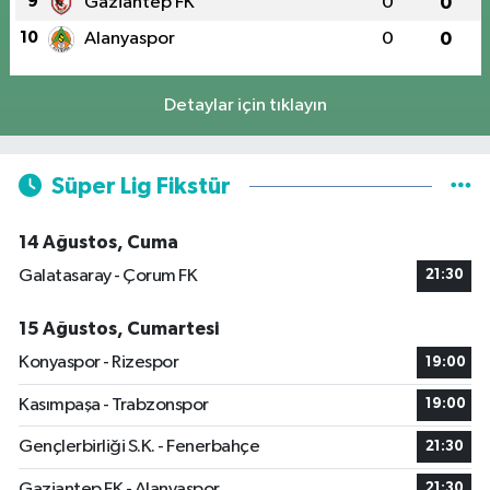
9
Gaziantep FK
0
0
10
Alanyaspor
0
0
Detaylar için tıklayın
Süper Lig Fikstür
14 Ağustos, Cuma
Galatasaray - Çorum FK
21:30
15 Ağustos, Cumartesi
Konyaspor - Rizespor
19:00
Kasımpaşa - Trabzonspor
19:00
Gençlerbirliği S.K. - Fenerbahçe
21:30
Gaziantep FK - Alanyaspor
21:30