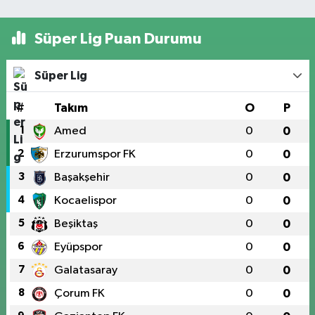
Süper Lig Puan Durumu
Süper Lig
#
Takım
O
P
1
Amed
0
0
2
Erzurumspor FK
0
0
3
Başakşehir
0
0
4
Kocaelispor
0
0
5
Beşiktaş
0
0
6
Eyüpspor
0
0
7
Galatasaray
0
0
8
Çorum FK
0
0