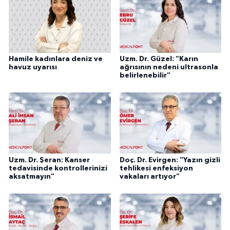
Hamile kadınlara deniz ve
Uzm. Dr. Güzel: "Karın
havuz uyarısı
ağrısının nedeni ultrasonla
belirlenebilir"
Uzm. Dr. Şeran: Kanser
Doç. Dr. Evirgen: "Yazın gizli
tedavisinde kontrollerinizi
tehlikesi enfeksiyon
aksatmayın"
vakaları artıyor"