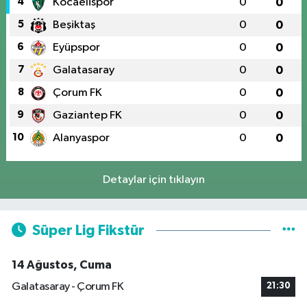
4
Kocaelispor
0
0
5
Beşiktaş
0
0
6
Eyüpspor
0
0
7
Galatasaray
0
0
8
Çorum FK
0
0
9
Gaziantep FK
0
0
10
Alanyaspor
0
0
Detaylar için tıklayın
Süper Lig Fikstür
14 Ağustos, Cuma
Galatasaray - Çorum FK
21:30