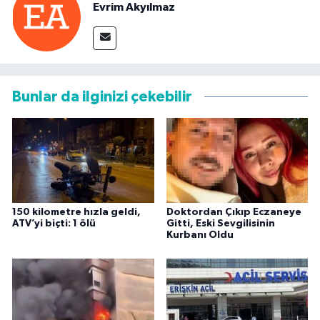
Evrim Akyılmaz
Bunlar da ilginizi çekebilir
150 kilometre hızla geldi,
Doktordan Çıkıp Eczaneye
ATV’yi biçti: 1 ölü
Gitti, Eski Sevgilisinin
Kurbanı Oldu