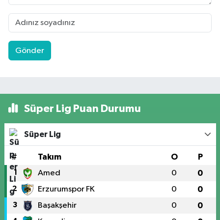
Gönder
Süper Lig Puan Durumu
Süper Lig
#
Takım
O
P
1
Amed
0
0
2
Erzurumspor FK
0
0
3
Başakşehir
0
0