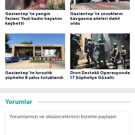
Gaziantep'te yangın
Gaziantep’te çocukların
faciası: Yaşlı kadın hayatını
kavgasına aileleri dahil
kaybetti
oldu
Gaziantep'te hırsızlık
Dron Destekli Operasyonda
şüphelisi 8 şahıs tutuklandı
17 Şüpheliye Gözaltı
Yorumlar