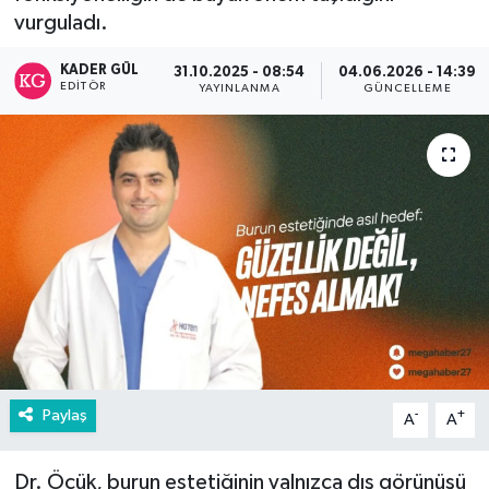
vurguladı.
KADER GÜL
31.10.2025 - 08:54
04.06.2026 - 14:39
EDITÖR
YAYINLANMA
GÜNCELLEME
Paylaş
-
+
A
A
Dr. Öcük, burun estetiğinin yalnızca dış görünüşü