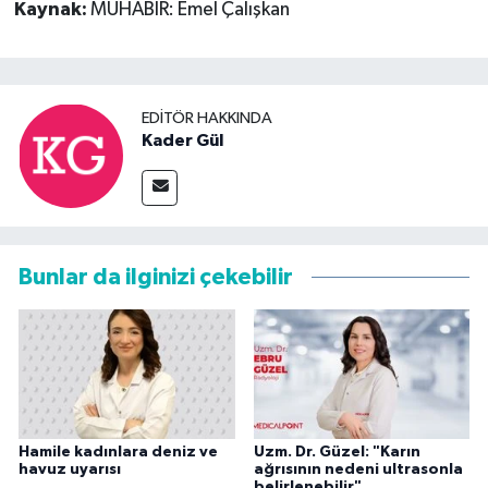
Kaynak:
MUHABİR: Emel Çalışkan
EDITÖR HAKKINDA
Kader Gül
Bunlar da ilginizi çekebilir
Hamile kadınlara deniz ve
Uzm. Dr. Güzel: "Karın
havuz uyarısı
ağrısının nedeni ultrasonla
belirlenebilir"