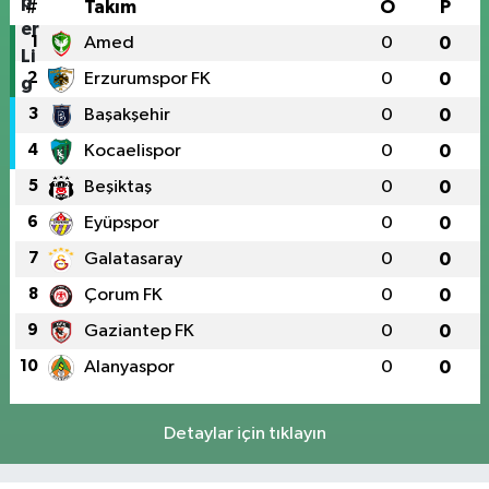
#
Takım
O
P
1
Amed
0
0
2
Erzurumspor FK
0
0
3
Başakşehir
0
0
4
Kocaelispor
0
0
5
Beşiktaş
0
0
6
Eyüpspor
0
0
7
Galatasaray
0
0
8
Çorum FK
0
0
9
Gaziantep FK
0
0
10
Alanyaspor
0
0
Detaylar için tıklayın