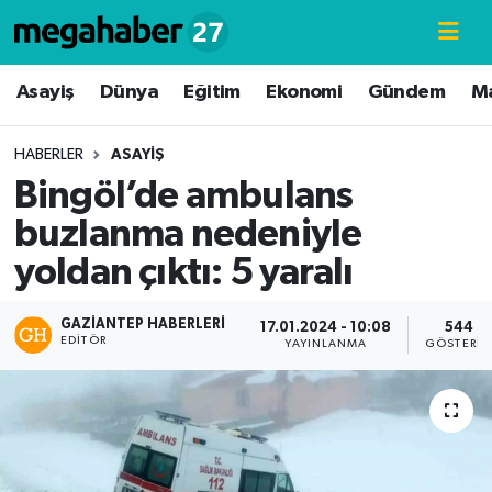
Hava Durumu
Asayiş
Dünya
Eğitim
Ekonomi
Gündem
M
Trafik Durumu
HABERLER
ASAYIŞ
Bingöl’de ambulans
Süper Lig Puan Durumu ve Fikstür
buzlanma nedeniyle
Tüm Manşetler
yoldan çıktı: 5 yaralı
Son Dakika Haberleri
GAZIANTEP HABERLERI
17.01.2024 - 10:08
544
EDITÖR
YAYINLANMA
GÖSTERIM
Haber Arşivi