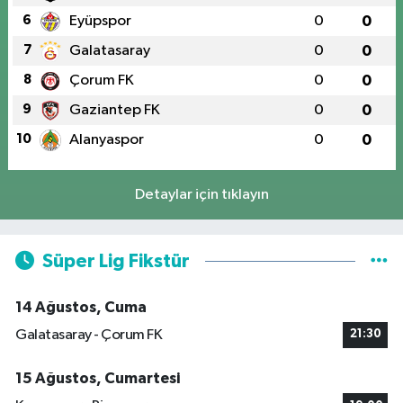
6
Eyüpspor
0
0
7
Galatasaray
0
0
8
Çorum FK
0
0
9
Gaziantep FK
0
0
10
Alanyaspor
0
0
Detaylar için tıklayın
Süper Lig Fikstür
14 Ağustos, Cuma
Galatasaray - Çorum FK
21:30
15 Ağustos, Cumartesi