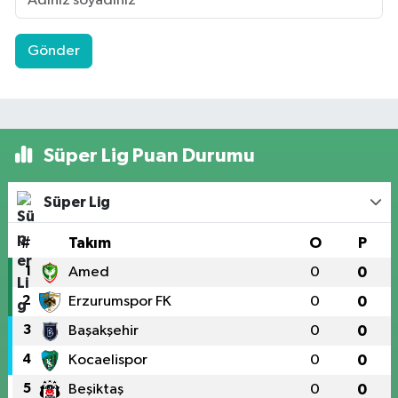
Gönder
Süper Lig Puan Durumu
Süper Lig
#
Takım
O
P
1
Amed
0
0
2
Erzurumspor FK
0
0
3
Başakşehir
0
0
4
Kocaelispor
0
0
5
Beşiktaş
0
0