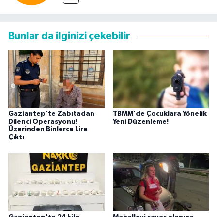
Bunlar da ilginizi çekebilir
Gaziantep'te Zabıtadan
TBMM'de Çocuklara Yönelik
Dilenci Operasyonu!
Yeni Düzenleme!
Üzerinden Binlerce Lira
Çıktı
Gaziantep'te 24 kilo
Mahalleyi savaş alanına