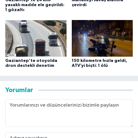
yasaklı madde ele geçirildi:
çevirdi
1 gözaltı
Gaziantep’te otoyolda
150 kilometre hızla geldi,
dron destekli denetim
ATV’yi biçti: 1 ölü
Yorumlar