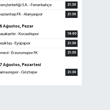
ençlerbirliği S.K. - Fenerbahçe
21:30
aziantep FK - Alanyaspor
21:30
6 Ağustos, Pazar
aşakşehir - Kocaelispor
19:00
eşiktaş - Eyüpspor
21:30
med - Erzurumspor FK
21:30
7 Ağustos, Pazartesi
amsunspor - Göztepe
21:30