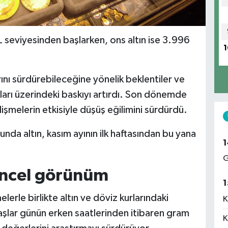
 seviyesinden başlarken, ons altın ise 3.996
1
ını sürdürebileceğine yönelik beklentiler ve
tları üzerindeki baskıyı artırdı. Son dönemde
şmelerin etkisiyle düşüş eğilimini sürdürdü.
nda altın, kasım ayının ilk haftasından bu yana
1
G
üncel görünüm
1
elerle birlikte altın ve döviz kurlarındaki
K
aşlar günün erken saatlerinden itibaren gram
K