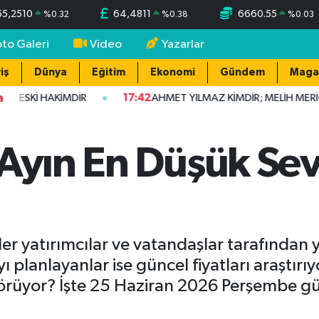
55,2510
64,4811
6660.55
%
0.32
%
0.38
%
0.03
oto Galeri
Video
Yazarlar
iş
Dünya
Eğitim
Ekonomi
Gündem
Maga
a
, ESKİ HAKİMDİR
17:42
AHMET YILMAZ KİMDİR; MELİH MERİÇ
 Ayın En Düşük Sev
eler yatırımcılar ve vatandaşlar tarafında
ı planlayanlar ise güncel fiyatları araştırı
örüyor? İşte 25 Haziran 2026 Perşembe gün