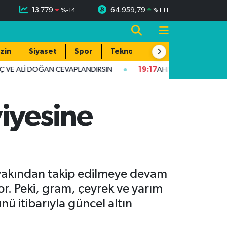
13.779
64.959,79
%
-14
%
1.11
zin
Siyaset
Spor
Teknoloji
 VE ALİ DOĞAN CEVAPLANDIRSIN
19:17
AHMET YILMAZ KARKAMI
iyesine
n yakından takip edilmeye devam
yor. Peki, gram, çeyrek ve yarım
ü itibarıyla güncel altın