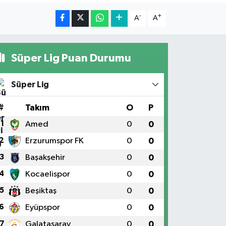
-
+
A
A
Süper Lig Puan Durumu
Süper Lig
#
Takım
O
P
1
Amed
0
0
2
Erzurumspor FK
0
0
3
Başakşehir
0
0
4
Kocaelispor
0
0
5
Beşiktaş
0
0
6
Eyüpspor
0
0
7
Galatasaray
0
0