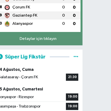
8
Çorum FK
0
0
9
Gaziantep FK
0
0
0
Alanyaspor
0
0
Detaylar için tıklayın
Süper Lig Fikstür
4 Ağustos, Cuma
alatasaray - Çorum FK
21:30
5 Ağustos, Cumartesi
onyaspor - Rizespor
19:00
asımpaşa - Trabzonspor
19:00