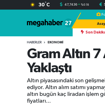
°
30
C
47,7436
%
0.18
F
Hava Durumu
Asay
Trafik Durumu
Son Dakik
19:17
AHMET YILMAZ KARKAMIŞLI
Süper Lig Puan Durumu ve Fikstür
HABERLER
EKONOMI
Gram Altın 7
Tüm Manşetler
Yaklaştı
Son Dakika Haberleri
Haber Arşivi
Altın piyasasındaki son gelişm
ediyor. Altın alım satımı yapmay
altın bugün kaç liradan işlem g
fiyatları...