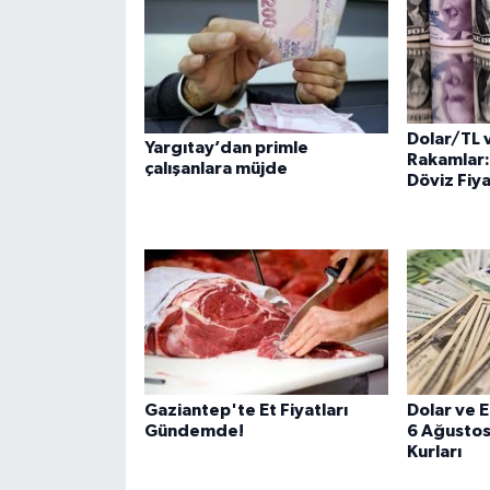
Dolar/TL 
Yargıtay’dan primle
Rakamlar:
çalışanlara müjde
Döviz Fiya
Gaziantep'te Et Fiyatları
Dolar ve 
Gündemde!
6 Ağustos
Kurları