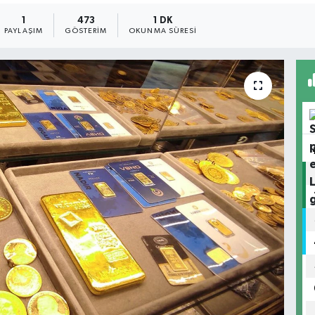
1
473
1 DK
PAYLAŞIM
GÖSTERIM
OKUNMA SÜRESI