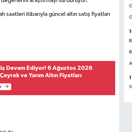
el değerlerini araştırmayı sürdürüyor.
G
atleri itibarıyla güncel altın satış fiyatları
G
1
B
B
A
liş Devam Ediyor! 6 Ağustos 2026
eyrek ve Yarım Altın Fiyatları
1
S
e