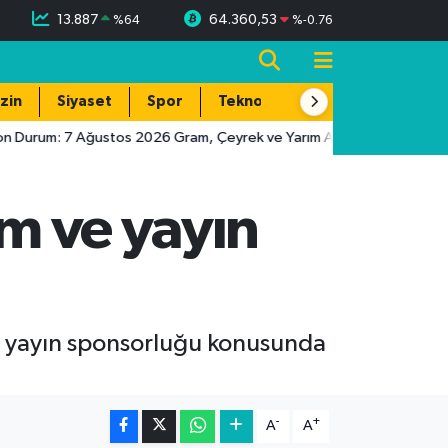
13.887
64.360,53
%
64
%
-0.76
zin
Siyaset
Spor
Teknoloji
n Durum: 7 Ağustos 2026 Gram, Çeyrek ve Yarım Altın Fiyatları
im ve yayın
 ve yayın sponsorluğu konusunda
-
+
A
A