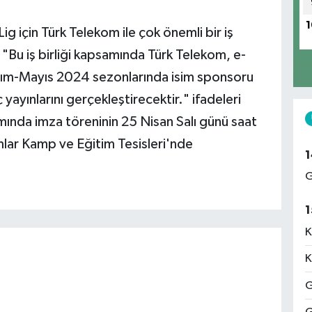
1
g için Türk Telekom ile çok önemli bir iş
k, "Bu iş birliği kapsamında Türk Telekom, e-
sım-Mayıs 2024 sezonlarında isim sponsoru
ayınlarını gerçekleştirecektir." ifadeleri
mında imza töreninin 25 Nisan Salı günü saat
lar Kamp ve Eğitim Tesisleri'nde
1
G
1
K
K
G