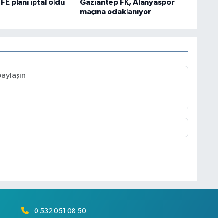
FFE planı iptal oldu
Gaziantep FK, Alanyaspor
maçına odaklanıyor
0 532 051 08 50