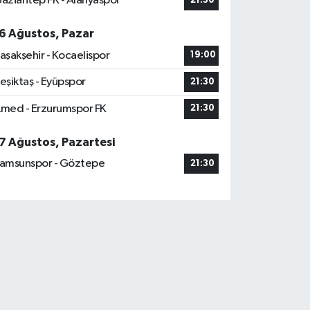
aziantep FK - Alanyaspor
21:30
6 Ağustos, Pazar
aşakşehir - Kocaelispor
19:00
eşiktaş - Eyüpspor
21:30
med - Erzurumspor FK
21:30
7 Ağustos, Pazartesi
amsunspor - Göztepe
21:30