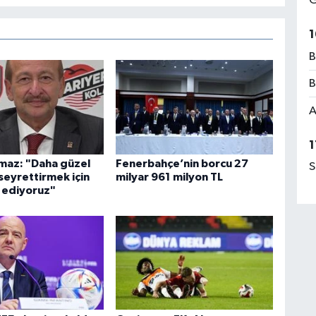
G
1
B
B
A
1
maz: "Daha güzel
Fenerbahçe’nin borcu 27
S
 seyrettirmek için
milyar 961 milyon TL
 ediyoruz"