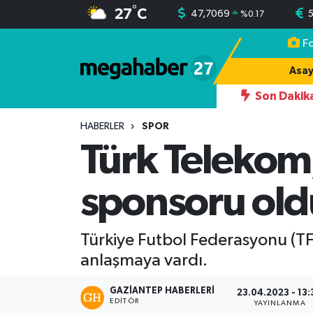
°
27
C
47,7069
%
0.17
F
Hava Durumu
Asay
Trafik Durumu
Son Dakik
08:08
Dolar/TL ve Euro’da Güncel Rakamla
Süper Lig Puan Durumu ve Fikstür
HABERLER
SPOR
Türk Telekom,
Tüm Manşetler
sponsoru old
Son Dakika Haberleri
Haber Arşivi
Türkiye Futbol Federasyonu (TFF
anlaşmaya vardı.
GAZIANTEP HABERLERI
23.04.2023 - 13:
EDITÖR
YAYINLANMA