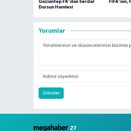
Gaziantep FK'dan Serdar
FIFA'nın, 
Dursun Hamlesi
Yorumlar
Gönder