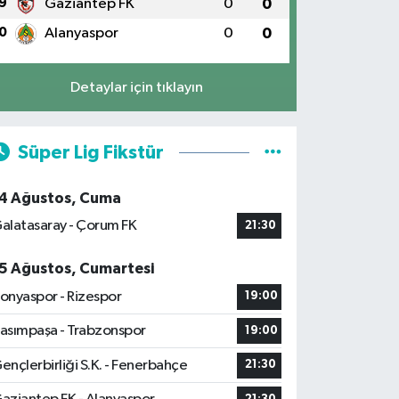
9
Gaziantep FK
0
0
0
Alanyaspor
0
0
Detaylar için tıklayın
Süper Lig Fikstür
4 Ağustos, Cuma
alatasaray - Çorum FK
21:30
5 Ağustos, Cumartesi
onyaspor - Rizespor
19:00
asımpaşa - Trabzonspor
19:00
ençlerbirliği S.K. - Fenerbahçe
21:30