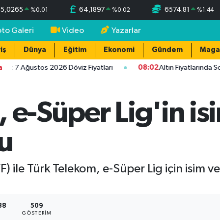
55,0265
64,1897
6574.81
%
0.01
%
0.02
%
1.44
oto Galeri
Video
Yazarlar
iş
Dünya
Eğitim
Ekonomi
Gündem
Maga
a
r: 7 Ağustos 2026 Döviz Fiyatları
08:02
Altın Fiyatlarında So
 e-Süper Lig'in is
u
) ile Türk Telekom, e-Süper Lig için isim
38
509
GÖSTERIM