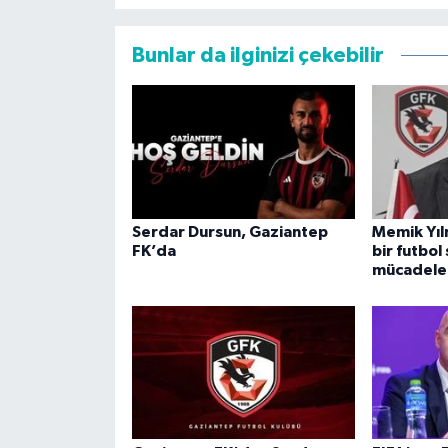
Bunlar da ilginizi çekebilir
Serdar Dursun, Gaziantep
Memik Yıl
FK’da
bir futbol
mücadele