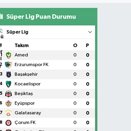
Süper Lig Puan Durumu
Süper Lig
#
Takım
O
P
1
Amed
0
0
2
Erzurumspor FK
0
0
3
Başakşehir
0
0
4
Kocaelispor
0
0
5
Beşiktaş
0
0
6
Eyüpspor
0
0
7
Galatasaray
0
0
8
Çorum FK
0
0