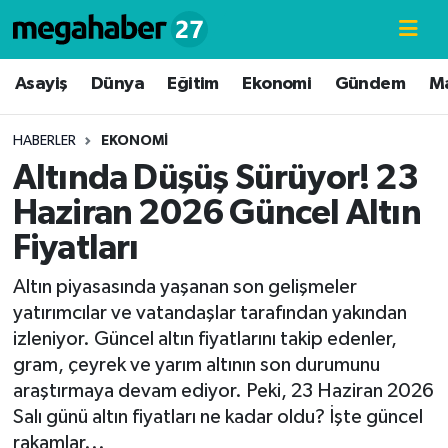
Hava Durumu
Asayiş
Dünya
Eğitim
Ekonomi
Gündem
M
Trafik Durumu
HABERLER
EKONOMI
Altında Düşüş Sürüyor! 23
Süper Lig Puan Durumu ve Fikstür
Haziran 2026 Güncel Altın
Tüm Manşetler
Fiyatları
Son Dakika Haberleri
Altın piyasasında yaşanan son gelişmeler
yatırımcılar ve vatandaşlar tarafından yakından
Haber Arşivi
izleniyor. Güncel altın fiyatlarını takip edenler,
gram, çeyrek ve yarım altının son durumunu
araştırmaya devam ediyor. Peki, 23 Haziran 2026
Salı günü altın fiyatları ne kadar oldu? İşte güncel
rakamlar...