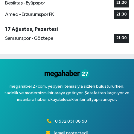
Beşiktaş - Eyüpspor
21:30
Amed - Erzurumspor FK
21:30
17 Ağustos, Pazartesi
Samsunspor - Göztepe
21:30
megahaber27com, yepyeni temasıyla sizleri buluştururken,
sadelik ve modernizmi bir araya getiriyor. Şatafattan kaçınıyor ve
insanlara haber okuyabilecekleri bir altyapı sunuyor.
0 532 051 08 50
[email protected]