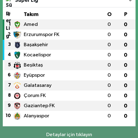
Süper Lig
#
Takım
O
P
1
Amed
0
0
2
Erzurumspor FK
0
0
3
Başakşehir
0
0
4
Kocaelispor
0
0
5
Beşiktaş
0
0
6
Eyüpspor
0
0
7
Galatasaray
0
0
8
Çorum FK
0
0
9
Gaziantep FK
0
0
10
Alanyaspor
0
0
Detaylar için tıklayın