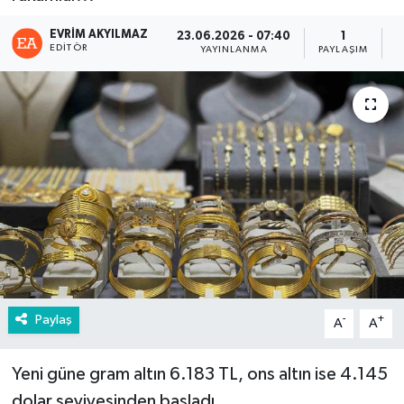
EVRIM AKYILMAZ
23.06.2026 - 07:40
1
EDITÖR
YAYINLANMA
PAYLAŞIM
G
Paylaş
-
+
A
A
Yeni güne gram altın 6.183 TL, ons altın ise 4.145
dolar seviyesinden başladı.