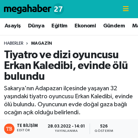
Hava Durumu
Asayiş
Dünya
Eğitim
Ekonomi
Gündem
M
Trafik Durumu
HABERLER
MAGAZIN
Tiyatro ve dizi oyuncusu
Süper Lig Puan Durumu ve Fikstür
Erkan Kaledibi, evinde ölü
Tüm Manşetler
bulundu
Son Dakika Haberleri
Sakarya'nın Adapazarı ilçesinde yaşayan 32
yaşındaki tiyatro oyuncusu Erkan Kaledibi, evinde
Haber Arşivi
ölü bulundu. Oyuncunun evde doğal gaza bağlı
ocağın açık olduğu belirlendi.
TE BILIŞIM
28.03.2022 - 14:01
526
EDITÖR
YAYINLANMA
GÖSTERIM