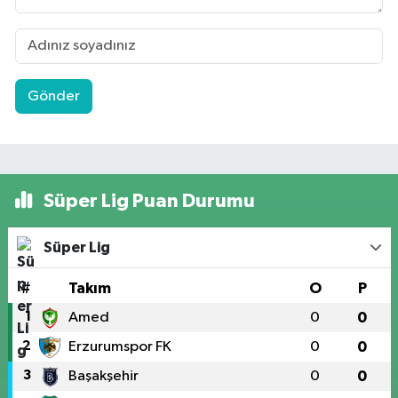
Gönder
Süper Lig Puan Durumu
Süper Lig
#
Takım
O
P
1
Amed
0
0
2
Erzurumspor FK
0
0
3
Başakşehir
0
0