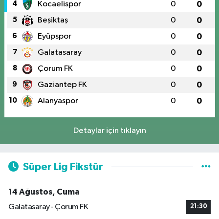
4
Kocaelispor
0
0
5
Beşiktaş
0
0
6
Eyüpspor
0
0
7
Galatasaray
0
0
8
Çorum FK
0
0
9
Gaziantep FK
0
0
10
Alanyaspor
0
0
Detaylar için tıklayın
Süper Lig Fikstür
14 Ağustos, Cuma
Galatasaray - Çorum FK
21:30