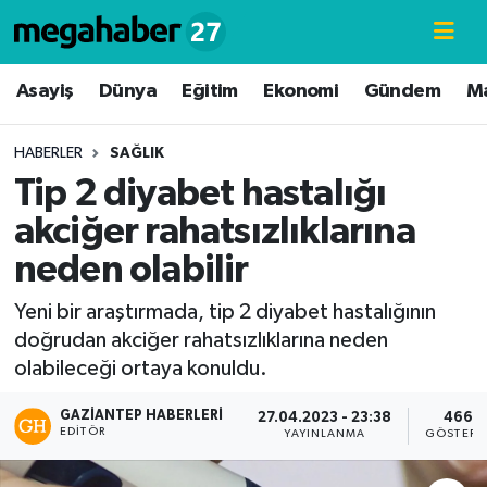
Hava Durumu
Asayiş
Dünya
Eğitim
Ekonomi
Gündem
M
Trafik Durumu
HABERLER
SAĞLIK
Tip 2 diyabet hastalığı
Süper Lig Puan Durumu ve Fikstür
akciğer rahatsızlıklarına
Tüm Manşetler
neden olabilir
Son Dakika Haberleri
Yeni bir araştırmada, tip 2 diyabet hastalığının
doğrudan akciğer rahatsızlıklarına neden
Haber Arşivi
olabileceği ortaya konuldu.
GAZIANTEP HABERLERI
27.04.2023 - 23:38
466
EDITÖR
YAYINLANMA
GÖSTERI