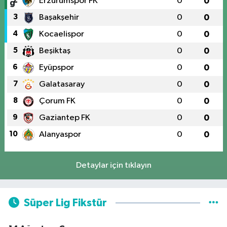
2
Erzurumspor FK
0
0
3
Başakşehir
0
0
4
Kocaelispor
0
0
5
Beşiktaş
0
0
6
Eyüpspor
0
0
7
Galatasaray
0
0
8
Çorum FK
0
0
9
Gaziantep FK
0
0
10
Alanyaspor
0
0
Detaylar için tıklayın
Süper Lig Fikstür