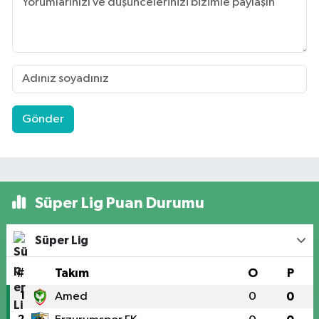
Gönder
Süper Lig Puan Durumu
Süper Lig
#
Takım
O
P
1
Amed
0
0