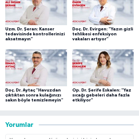
Uzm. Dr. Şeran: Kanser
Doç. Dr. Evirgen: "Yazın gizli
tedavisinde kontrollerinizi
tehlikesi enfeksiyon
aksatmayın"
vakaları artıyor"
Doç. Dr. Aytaç "Havuzdan
Op. Dr. Şerife Eskalen: "Yaz
çıktıktan sonra kulağınızı
sıcağı gebeleri daha fazla
sakın böyle temizlemeyin"
etkiliyor"
Yorumlar