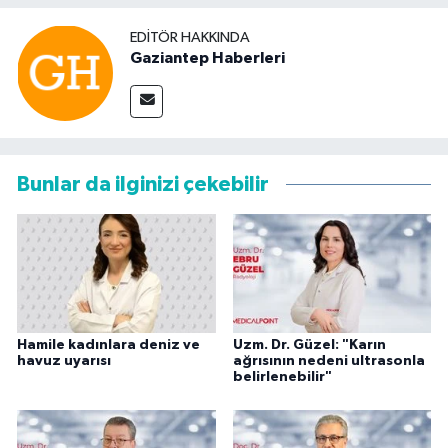
EDITÖR HAKKINDA
Gaziantep Haberleri
Bunlar da ilginizi çekebilir
Hamile kadınlara deniz ve
Uzm. Dr. Güzel: "Karın
havuz uyarısı
ağrısının nedeni ultrasonla
belirlenebilir"