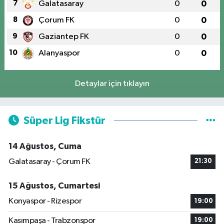
7
Galatasaray
0
0
8
Çorum FK
0
0
9
Gaziantep FK
0
0
10
Alanyaspor
0
0
Detaylar için tıklayın
Süper Lig Fikstür
14 Ağustos, Cuma
Galatasaray - Çorum FK
21:30
15 Ağustos, Cumartesi
Konyaspor - Rizespor
19:00
Kasımpaşa - Trabzonspor
19:00