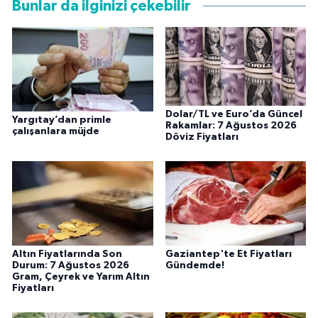
Bunlar da ilginizi çekebilir
Dolar/TL ve Euro’da Güncel
Yargıtay’dan primle
Rakamlar: 7 Ağustos 2026
çalışanlara müjde
Döviz Fiyatları
Altın Fiyatlarında Son
Gaziantep'te Et Fiyatları
Durum: 7 Ağustos 2026
Gündemde!
Gram, Çeyrek ve Yarım Altın
Fiyatları