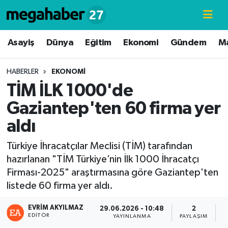
Hava Durumu
Asayiş
Dünya
Eğitim
Ekonomi
Gündem
M
Trafik Durumu
HABERLER
EKONOMI
TİM İLK 1000'de
Süper Lig Puan Durumu ve Fikstür
Gaziantep'ten 60 firma yer
Tüm Manşetler
aldı
Son Dakika Haberleri
Türkiye İhracatçılar Meclisi (TİM) tarafından
hazırlanan "TİM Türkiye’nin İlk 1000 İhracatçı
Haber Arşivi
Firması-2025" araştırmasına göre Gaziantep'ten
listede 60 firma yer aldı.
EVRIM AKYILMAZ
29.06.2026 - 10:48
2
EDITÖR
YAYINLANMA
PAYLAŞIM
G