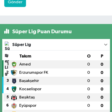
Gönder
Süper Lig Puan Durumu
Süper Lig
#
Takım
O
P
1
Amed
0
0
2
Erzurumspor FK
0
0
3
Başakşehir
0
0
4
Kocaelispor
0
0
5
Beşiktaş
0
0
6
Eyüpspor
0
0