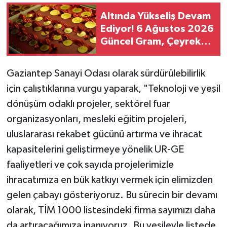
Altında Yükseliş Devam
Ediyor! 6 Ağustos 2026
Güncel Gram, Çeyrek
ve Yarım Altın Fiyatları
Gaziantep Sanayi Odası olarak sürdürülebilirlik
için çalıştıklarına vurgu yaparak, "Teknoloji ve yeşil
dönüşüm odaklı projeler, sektörel fuar
organizasyonları, mesleki eğitim projeleri,
uluslararası rekabet gücünü artırma ve ihracat
kapasitelerini geliştirmeye yönelik UR-GE
faaliyetleri ve çok sayıda projelerimizle
ihracatımıza en bük katkıyı vermek için elimizden
gelen çabayı gösteriyoruz. Bu sürecin bir devamı
olarak, TİM 1000 listesindeki firma sayımızı daha
da artıracağımıza inanıyoruz. Bu vesileyle listede