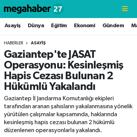
Hava Durumu
Asayiş
Dünya
Eğitim
Ekonomi
Gündem
M
Trafik Durumu
HABERLER
ASAYIŞ
Gaziantep'te JASAT
Süper Lig Puan Durumu ve Fikstür
Operasyonu: Kesinleşmiş
Tüm Manşetler
Hapis Cezası Bulunan 2
Hükümlü Yakalandı
Son Dakika Haberleri
Gaziantep İl Jandarma Komutanlığı ekipleri
Haber Arşivi
tarafından aranan şahısların yakalanmasına yönelik
yürütülen çalışmalar kapsamında, haklarında
kesinleşmiş hapis cezası bulunan 2 hükümlü
düzenlenen operasyonlarla yakalandı.