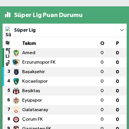
Süper Lig Puan Durumu
Süper Lig
#
Takım
O
P
1
Amed
0
0
2
Erzurumspor FK
0
0
3
Başakşehir
0
0
4
Kocaelispor
0
0
5
Beşiktaş
0
0
6
Eyüpspor
0
0
7
Galatasaray
0
0
8
Çorum FK
0
0
9
Gaziantep FK
0
0