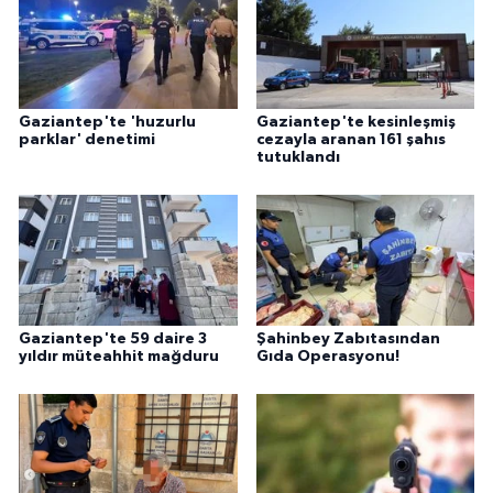
Gaziantep'te 'huzurlu
Gaziantep'te kesinleşmiş
parklar' denetimi
cezayla aranan 161 şahıs
tutuklandı
Gaziantep'te 59 daire 3
Şahinbey Zabıtasından
yıldır müteahhit mağduru
Gıda Operasyonu!