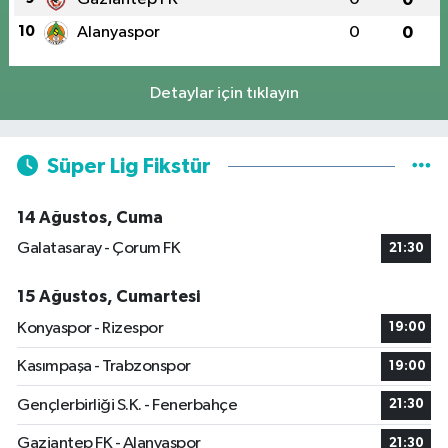
10
Alanyaspor
0
0
Detaylar için tıklayın
Süper Lig Fikstür
14 Ağustos, Cuma
Galatasaray - Çorum FK
21:30
15 Ağustos, Cumartesi
Konyaspor - Rizespor
19:00
Kasımpaşa - Trabzonspor
19:00
Gençlerbirliği S.K. - Fenerbahçe
21:30
Gaziantep FK - Alanyaspor
21:30