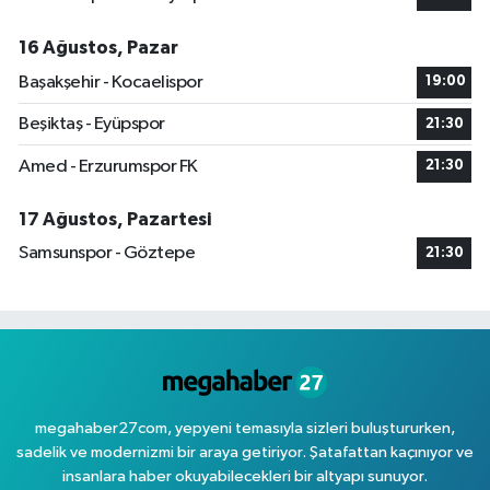
16 Ağustos, Pazar
Başakşehir - Kocaelispor
19:00
Beşiktaş - Eyüpspor
21:30
Amed - Erzurumspor FK
21:30
17 Ağustos, Pazartesi
Samsunspor - Göztepe
21:30
megahaber27com, yepyeni temasıyla sizleri buluştururken,
sadelik ve modernizmi bir araya getiriyor. Şatafattan kaçınıyor ve
insanlara haber okuyabilecekleri bir altyapı sunuyor.