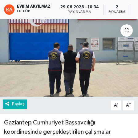
EVRIM AKYILMAZ
29.06.2026 - 10:34
2
EDITÖR
YAYINLANMA
PAYLAŞIM
G
Paylaş
-
+
A
A
Gaziantep Cumhuriyet Başsavcılığı
koordinesinde gerçekleştirilen çalışmalar