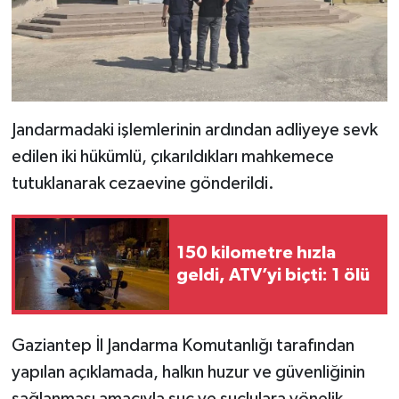
Jandarmadaki işlemlerinin ardından adliyeye sevk
edilen iki hükümlü, çıkarıldıkları mahkemece
tutuklanarak cezaevine gönderildi.
150 kilometre hızla
geldi, ATV’yi biçti: 1 ölü
Gaziantep İl Jandarma Komutanlığı tarafından
yapılan açıklamada, halkın huzur ve güvenliğinin
sağlanması amacıyla suç ve suçlulara yönelik