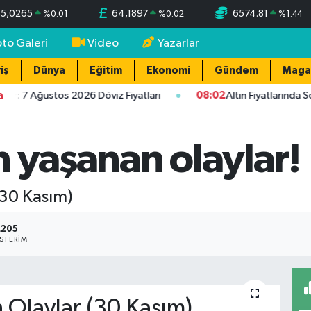
55,0265
64,1897
6574.81
%
0.01
%
0.02
%
1.44
oto Galeri
Video
Yazarlar
iş
Dünya
Eğitim
Ekonomi
Gündem
Maga
a
r: 7 Ağustos 2026 Döviz Fiyatları
08:02
Altın Fiyatlarında So
 yaşanan olaylar!
(30 Kasım)
2205
STERIM
 Olaylar (30 Kasım)