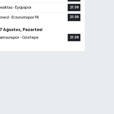
eşiktaş - Eyüpspor
21:30
865 bin 574 olarak
med - Erzurumspor FK
21:30
 ihtiyati tedbir kararı
7 Ağustos, Pazartesi
amsunspor - Göztepe
stedi.
21:30
ı,MD-83 tipi yolcu uçağı,
çakta bulunan, 50 yolcu