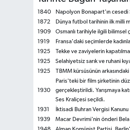
1840
Napolyon Bonapart'ın cesedi S
1872
Dünya futbol tarihinin ilk mill
1909
Osmanlı tarihiyle ilgili bilims
1919
Fransa'daki seçimlerde kadınlar
1925
Tekke ve zaviyelerin kapatılması
1925
Selahiyetsiz sarık ve ruhani kıya
1925
TBMM kürsüsünün arkasındaki du
Paris'teki bir film şirketinin 
1930
gerçekleştirildi. Yarışmaya ka
Ses Kraliçesi seçildi.
1931
İktisadi Buhran Vergisi Kanunu 
1939
Macar Devrimi'nin önderi Bela 
1948
Alman Komünist Partisi, Berlin