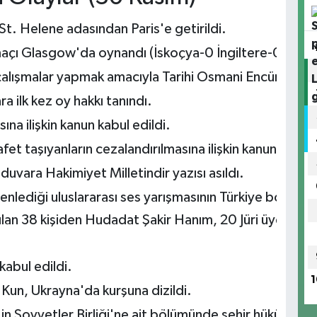
t. Helene adasından Paris'e getirildi.
i maçı Glasgow'da oynandı (İskoçya-0 İngiltere-0)
el çalışmalar yapmak amacıyla Tarihi Osmani Encümeni k
a ilk kez oy hakkı tanındı.
na ilişkin kanun kabul edildi.
fet taşıyanların cezalandırılmasına ilişkin kanun çıktı.
vara Hakimiyet Milletindir yazısı asıldı.
düzenlediği uluslararası ses yarışmasının Türkiye bölü
tılan 38 kişiden Hudadat Şakir Hanım, 20 Jüri üyesinde
kabul edildi.
1
Kun, Ukrayna'da kurşuna dizildi.
'in Sovyetler Birliği'ne ait bölümünde şehir hükümeti 