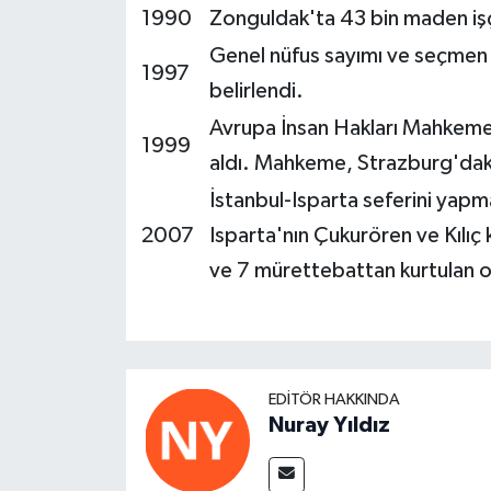
1990
Zonguldak'ta 43 bin maden işç
Genel nüfus sayımı ve seçmen y
1997
belirlendi.
Avrupa İnsan Hakları Mahkemesi
1999
aldı. Mahkeme, Strazburg'daki
İstanbul-Isparta seferini yapma
2007
Isparta'nın Çukurören ve Kılıç
ve 7 mürettebattan kurtulan 
EDITÖR HAKKINDA
Nuray Yıldız