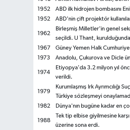
1952
ABD ilk hidrojen bombasını En
1952
ABD'nin çift projektör kullanıla
Birleşmiş Milletler'in genel s
1962
seçildi. U Thant, kurulduğunda
1967
Güney Yemen Halk Cumhuriyet
1973
Anadolu, Çukurova ve Dicle üni
Etiyopya'da 3.2 milyon yıl önce
1974
verildi.
Kurumlaşmış Irk Ayrımcılığı Su
1979
Türkiye sözleşmeyi onaylamad
1982
Dünya'nın bugüne kadar en çok 
Tek tip elbise giyilmesine karş
1988
üzerine sona erdi.