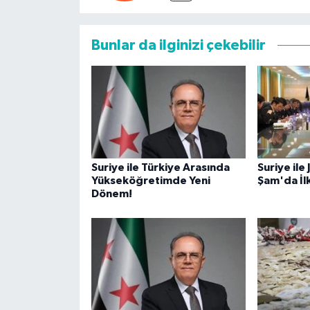
Bunlar da ilginizi çekebilir
Suriye ile Türkiye Arasında
Suriye il
Yükseköğretimde Yeni
Şam'da İlk
Dönem!