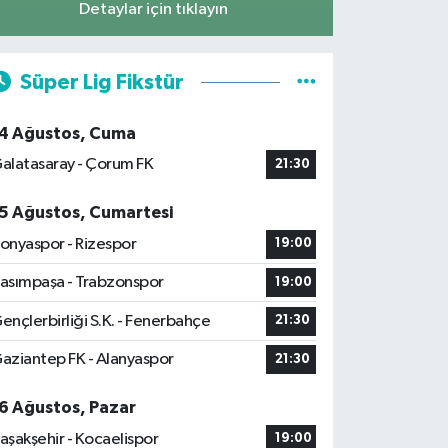
Detaylar için tıklayın
gösterildi.
Süper Lig Fikstür
a Burma) eğitimci U Thant
4 Ağustos, Cuma
alatasaray - Çorum FK
21:30
5 Ağustos, Cumartesi
ustralopithecus) adı
onyaspor - Rizespor
19:00
asımpaşa - Trabzonspor
19:00
eşmesi kabul edildi.
ençlerbirliği S.K. - Fenerbahçe
21:30
aziantep FK - Alanyaspor
21:30
ndı.
 anlaşmaya varılması
6 Ağustos, Pazar
aşakşehir - Kocaelispor
19:00