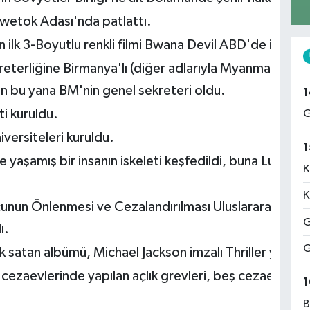
iwetok Adası'nda patlattı.
n ilk 3-Boyutlu renkli filmi Bwana Devil ABD'de ilk kez 
ekreterliğine Birmanya'lı (diğer adlarıyla Myanmar vey
n bu yana BM'nin genel sekreteri oldu.
1
i kuruldu.
G
versiteleri kuruldu.
1
 yaşamış bir insanın iskeleti keşfedildi, buna Lucy (A
K
K
çunun Önlenmesi ve Cezalandırılması Uluslararası Sözl
G
ı.
G
satan albümü, Michael Jackson imzalı Thriller yayınla
ı cezaevlerinde yapılan açlık grevleri, beş cezaevinde
1
B