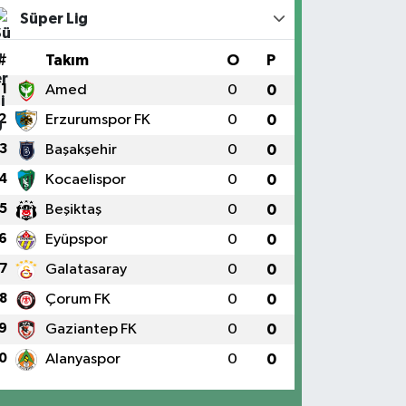
Süper Lig
#
Takım
O
P
1
Amed
0
0
uruldu.
2
Erzurumspor FK
0
0
3
Başakşehir
0
0
4
Kocaelispor
0
0
5
Beşiktaş
0
0
6
Eyüpspor
0
0
mü, Cumhuriyet gazetesince
7
Galatasaray
0
0
n 16'sının oyuyla Türkiye
8
Çorum FK
0
0
9
Gaziantep FK
0
0
0
Alanyaspor
0
0
oluşturdu.