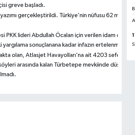
isi greve başladı.
B
azımı gerçekleştirildi. Türkiye'nin nüfusu 62 milyon 
A
 PKK lideri Abdullah Öcalan için verilen idam cezasına
1
S
 yargılama sonuçlanana kadar infazın ertelenmesini i
kta olan, Atlasjet Havayolları'na ait 4203 sefer sayıl
 köyleri arasında kalan Türbetepe mevkiinde düştü. U
olmadı.