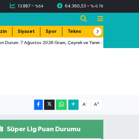
13.887
64.360,53
%
64
%
-0.76
zin
Siyaset
Spor
Teknoloji
n Durum: 7 Ağustos 2026 Gram, Çeyrek ve Yarım Altın Fiyatları
-
+
A
A
Süper Lig Puan Durumu