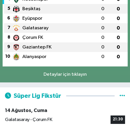
5
Beşiktaş
0
0
6
Eyüpspor
0
0
7
Galatasaray
0
0
8
Çorum FK
0
0
9
Gaziantep FK
0
0
10
Alanyaspor
0
0
Detaylar için tıklayın
Süper Lig Fikstür
14 Ağustos, Cuma
Galatasaray - Çorum FK
21:30