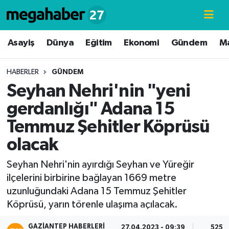
Hava Durumu
Asayiş
Dünya
Eğitim
Ekonomi
Gündem
M
Trafik Durumu
HABERLER
GÜNDEM
Seyhan Nehri'nin "yeni
Süper Lig Puan Durumu ve Fikstür
gerdanlığı" Adana 15
Tüm Manşetler
Temmuz Şehitler Köprüsü
olacak
Son Dakika Haberleri
Seyhan Nehri'nin ayırdığı Seyhan ve Yüreğir
Haber Arşivi
ilçelerini birbirine bağlayan 1669 metre
uzunluğundaki Adana 15 Temmuz Şehitler
Köprüsü, yarın törenle ulaşıma açılacak.
GAZIANTEP HABERLERI
27.04.2023 - 09:39
525