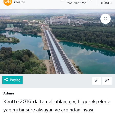
EDITÖR
YAYINLANMA
GÖSTERI
Paylaş
-
+
A
A
Adana
Kentte 2016'da temeli atılan, çeşitli gerekçelerle
yapımı bir süre aksayan ve ardından inşası