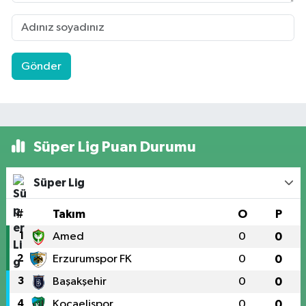
Gönder
Süper Lig Puan Durumu
Süper Lig
#
Takım
O
P
1
Amed
0
0
2
Erzurumspor FK
0
0
3
Başakşehir
0
0
4
Kocaelispor
0
0