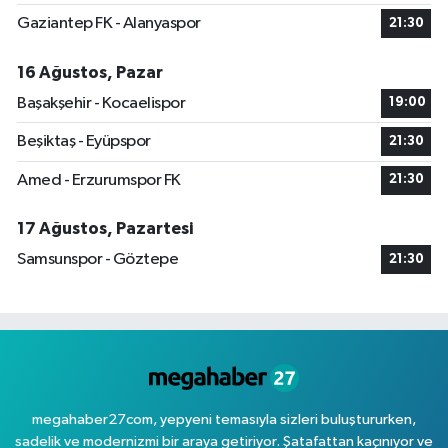
Gaziantep FK - Alanyaspor
21:30
16 Ağustos, Pazar
Başakşehir - Kocaelispor
19:00
Beşiktaş - Eyüpspor
21:30
Amed - Erzurumspor FK
21:30
17 Ağustos, Pazartesi
Samsunspor - Göztepe
21:30
megahaber27com, yepyeni temasıyla sizleri buluştururken,
sadelik ve modernizmi bir araya getiriyor. Şatafattan kaçınıyor ve