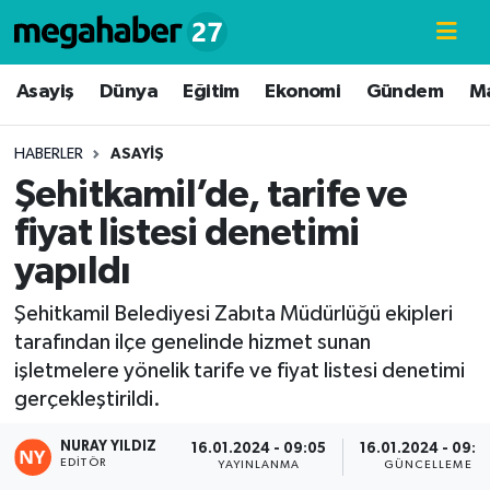
Hava Durumu
Asayiş
Dünya
Eğitim
Ekonomi
Gündem
M
Trafik Durumu
HABERLER
ASAYIŞ
Şehitkamil’de, tarife ve
Süper Lig Puan Durumu ve Fikstür
fiyat listesi denetimi
Tüm Manşetler
yapıldı
Son Dakika Haberleri
Şehitkamil Belediyesi Zabıta Müdürlüğü ekipleri
tarafından ilçe genelinde hizmet sunan
Haber Arşivi
işletmelere yönelik tarife ve fiyat listesi denetimi
gerçekleştirildi.
NURAY YILDIZ
16.01.2024 - 09:05
16.01.2024 - 09:0
EDITÖR
YAYINLANMA
GÜNCELLEME