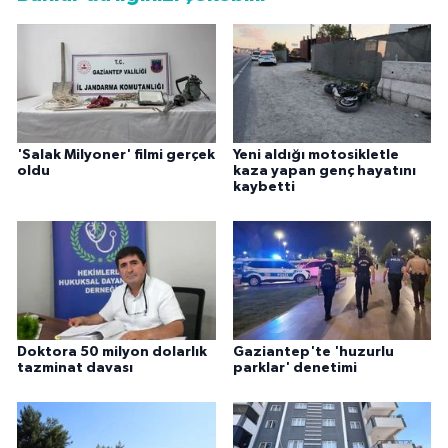
'Salak Milyoner' filmi gerçek
Yeni aldığı motosikletle
oldu
kaza yapan genç hayatını
kaybetti
Doktora 50 milyon dolarlık
Gaziantep'te 'huzurlu
tazminat davası
parklar' denetimi