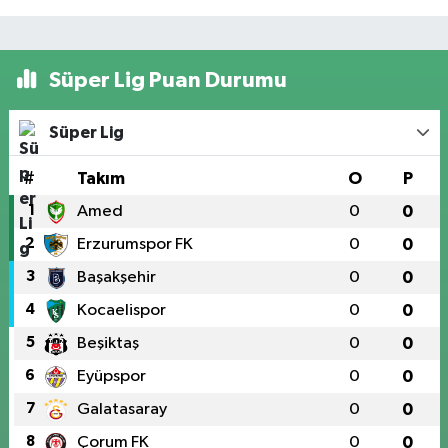
Süper Lig Puan Durumu
Süper Lig
#
Takım
O
P
1
Amed
0
0
2
Erzurumspor FK
0
0
3
Başakşehir
0
0
4
Kocaelispor
0
0
5
Beşiktaş
0
0
6
Eyüpspor
0
0
7
Galatasaray
0
0
8
Çorum FK
0
0