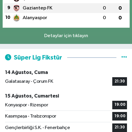
9
Gaziantep FK
0
0
10
Alanyaspor
0
0
Detaylar için tıklayın
Süper Lig Fikstür
14 Ağustos, Cuma
Galatasaray - Çorum FK
21:30
15 Ağustos, Cumartesi
Konyaspor - Rizespor
19:00
Kasımpaşa - Trabzonspor
19:00
Gençlerbirliği S.K. - Fenerbahçe
21:30