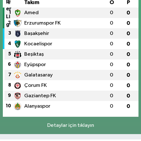
#
Takım
O
P
1
Amed
0
0
2
Erzurumspor FK
0
0
3
Başakşehir
0
0
4
Kocaelispor
0
0
5
Beşiktaş
0
0
6
Eyüpspor
0
0
7
Galatasaray
0
0
8
Çorum FK
0
0
9
Gaziantep FK
0
0
10
Alanyaspor
0
0
Detaylar için tıklayın