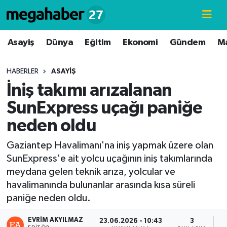
Hava Durumu
Asayiş
Dünya
Eğitim
Ekonomi
Gündem
M
Trafik Durumu
HABERLER
ASAYIŞ
İniş takımı arızalanan
Süper Lig Puan Durumu ve Fikstür
SunExpress uçağı paniğe
Tüm Manşetler
neden oldu
Son Dakika Haberleri
Gaziantep Havalimanı'na iniş yapmak üzere olan
SunExpress'e ait yolcu uçağının iniş takımlarında
Haber Arşivi
meydana gelen teknik arıza, yolcular ve
havalimanında bulunanlar arasında kısa süreli
paniğe neden oldu.
EVRIM AKYILMAZ
23.06.2026 - 10:43
3