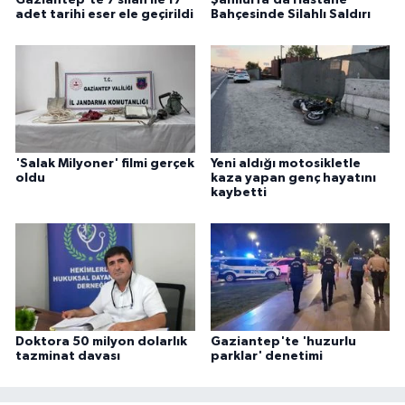
Gaziantep'te 7 silah ile 17
Şanlıurfa’da Hastane
adet tarihi eser ele geçirildi
Bahçesinde Silahlı Saldırı
'Salak Milyoner' filmi gerçek
Yeni aldığı motosikletle
oldu
kaza yapan genç hayatını
kaybetti
Doktora 50 milyon dolarlık
Gaziantep'te 'huzurlu
tazminat davası
parklar' denetimi