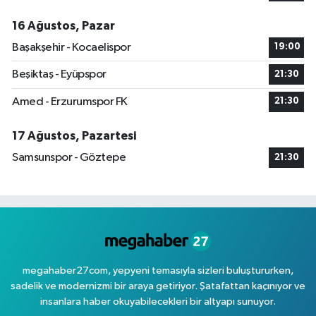
16 Ağustos, Pazar
Başakşehir - Kocaelispor
19:00
Beşiktaş - Eyüpspor
21:30
Amed - Erzurumspor FK
21:30
17 Ağustos, Pazartesi
Samsunspor - Göztepe
21:30
megahaber27com, yepyeni temasıyla sizleri buluştururken,
sadelik ve modernizmi bir araya getiriyor. Şatafattan kaçınıyor ve
insanlara haber okuyabilecekleri bir altyapı sunuyor.