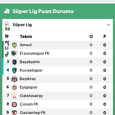
Süper Lig Puan Durumu
Süper Lig
#
Takım
O
P
1
Amed
0
0
2
Erzurumspor FK
0
0
3
Başakşehir
0
0
4
Kocaelispor
0
0
5
Beşiktaş
0
0
6
Eyüpspor
0
0
7
Galatasaray
0
0
8
Çorum FK
0
0
9
Gaziantep FK
0
0