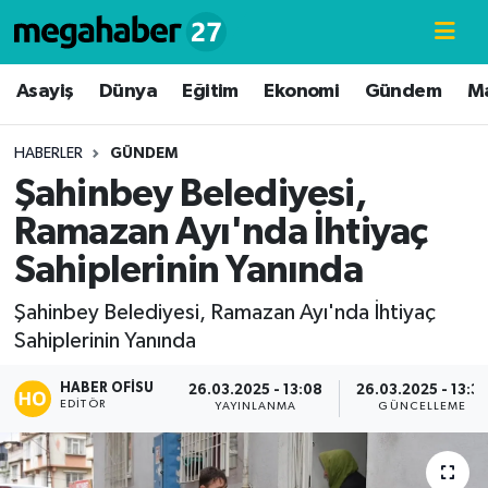
Hava Durumu
Asayiş
Dünya
Eğitim
Ekonomi
Gündem
M
Trafik Durumu
HABERLER
GÜNDEM
Şahinbey Belediyesi,
Süper Lig Puan Durumu ve Fikstür
Ramazan Ayı'nda İhtiyaç
Tüm Manşetler
Sahiplerinin Yanında
Son Dakika Haberleri
Şahinbey Belediyesi, Ramazan Ayı'nda İhtiyaç
Sahiplerinin Yanında
Haber Arşivi
HABER OFISU
26.03.2025 - 13:08
26.03.2025 - 13:3
EDITÖR
YAYINLANMA
GÜNCELLEME