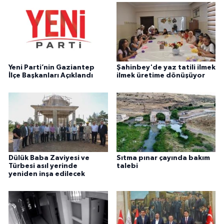
Yeni Parti’nin Gaziantep
Şahinbey'de yaz tatili ilmek
İlçe Başkanları Açıklandı
ilmek üretime dönüşüyor
Dülük Baba Zaviyesi ve
Sıtma pınar çayında bakım
Türbesi asıl yerinde
talebi
yeniden inşa edilecek