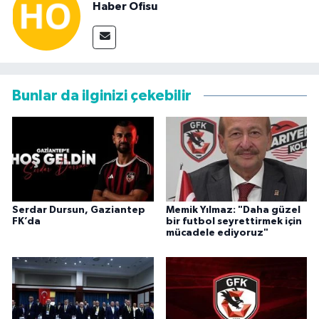
Haber Ofisu
Bunlar da ilginizi çekebilir
Serdar Dursun, Gaziantep
Memik Yılmaz: "Daha güzel
FK’da
bir futbol seyrettirmek için
mücadele ediyoruz"