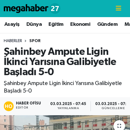
Hava Durumu
Asayiş
Dünya
Eğitim
Ekonomi
Gündem
M
Trafik Durumu
HABERLER
SPOR
Şahinbey Ampute Ligin
Süper Lig Puan Durumu ve Fikstür
İkinci Yarısına Galibiyetle
Tüm Manşetler
Başladı 5-0
Son Dakika Haberleri
Şahinbey Ampute Ligin İkinci Yarısına Galibiyetle
Başladı 5-0
Haber Arşivi
HABER OFISU
03.03.2025 - 07:45
03.03.2025 - 07:4
EDITÖR
YAYINLANMA
GÜNCELLEME