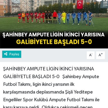
Paylaş
-
+
A
A
ŞAHİNBEY AMPUTE LİGİN İKİNCİ YARISINA
GALİBİYETLE BAŞLADI 5-0 Şahinbey Ampute
Futbol Takımı, ligin ikinci yarısının ilk
karşılaşmasında deplasmanda Şişli Yeditepe
Engelliler Spor Kulübü Ampute Futbol Takımı ile
karşı karşıya geldi. Oldukça çekişmeli geçen