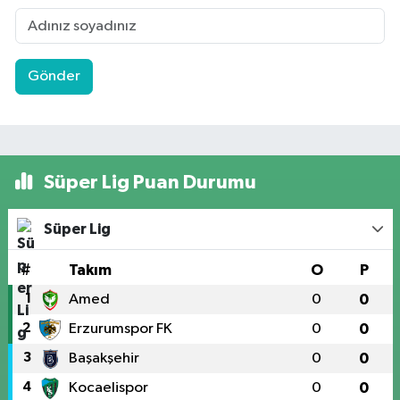
Gönder
Süper Lig Puan Durumu
Süper Lig
#
Takım
O
P
1
Amed
0
0
2
Erzurumspor FK
0
0
3
Başakşehir
0
0
4
Kocaelispor
0
0