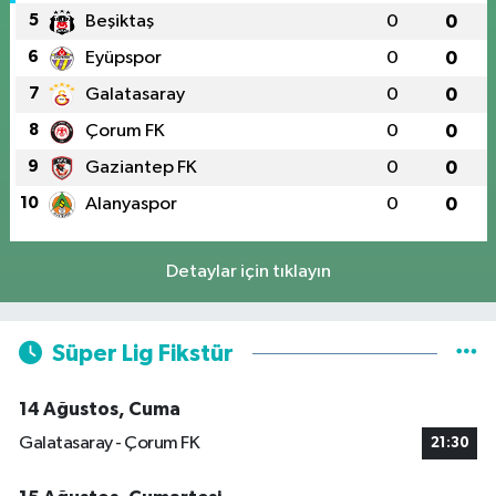
5
Beşiktaş
0
0
6
Eyüpspor
0
0
7
Galatasaray
0
0
8
Çorum FK
0
0
9
Gaziantep FK
0
0
10
Alanyaspor
0
0
Detaylar için tıklayın
Süper Lig Fikstür
14 Ağustos, Cuma
Galatasaray - Çorum FK
21:30