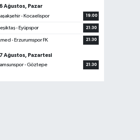
6 Ağustos, Pazar
aşakşehir - Kocaelispor
19:00
eşiktaş - Eyüpspor
21:30
med - Erzurumspor FK
21:30
7 Ağustos, Pazartesi
amsunspor - Göztepe
21:30