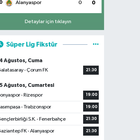
0
Alanyaspor
0
0
Detaylar için tıklayın
Süper Lig Fikstür
4 Ağustos, Cuma
alatasaray - Çorum FK
21:30
5 Ağustos, Cumartesi
onyaspor - Rizespor
19:00
asımpaşa - Trabzonspor
19:00
ençlerbirliği S.K. - Fenerbahçe
21:30
aziantep FK - Alanyaspor
21:30