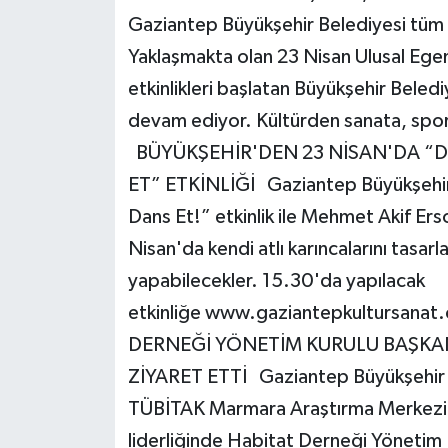
Gaziantep Büyükşehir Belediyesi tüm 
Yaklaşmakta olan 23 Nisan Ulusal Ege
etkinlikleri başlatan Büyükşehir Bele
devam ediyor. Kültürden sanata, spor
BÜYÜKŞEHİR'DEN 23 NİSAN'DA “D
ET” ETKİNLİĞİ Gaziantep Büyükşehir B
Dans Et!” etkinlik ile Mehmet Akif E
Nisan'da kendi atlı karıncalarını tasarl
yapabilecekler. 15.30'da yapılacak
etkinliğe www.gaziantepkultursanat
DERNEĞİ YÖNETİM KURULU BAŞKAN
ZİYARET ETTİ Gaziantep Büyükşehir B
TÜBİTAK Marmara Araştırma Merkezi 
liderliğinde Habitat Derneği Yönetim 