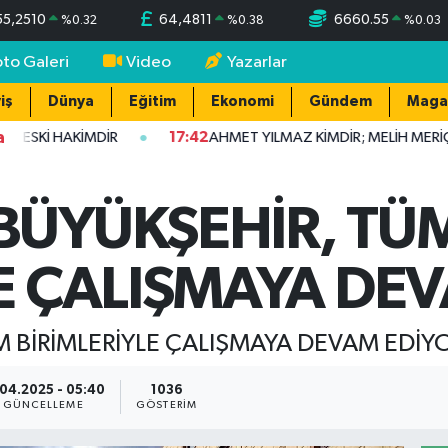
55,2510
64,4811
6660.55
%
0.32
%
0.38
%
0.03
oto Galeri
Video
Yazarlar
iş
Dünya
Eğitim
Ekonomi
Gündem
Maga
a
 ESKİ HAKİMDİR
17:42
AHMET YILMAZ KİMDİR; MELİH MERİÇ 
BÜYÜKŞEHİR, TÜ
LE ÇALIŞMAYA DE
 BİRİMLERİYLE ÇALIŞMAYA DEVAM EDİY
.04.2025 - 05:40
1036
GÜNCELLEME
GÖSTERIM