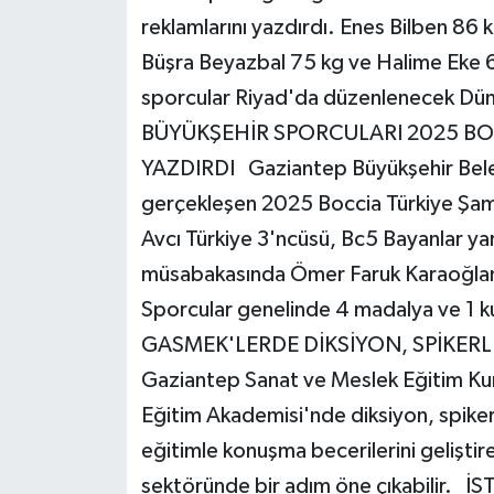
reklamlarını yazdırdı. Enes Bilben 86 
Büşra Beyazbal 75 kg ve Halime Eke 
sporcular Riyad'da düzenlenecek Düny
BÜYÜKŞEHİR SPORCULARI 2025 BO
YAZDIRDI Gaziantep Büyükşehir Beled
gerçekleşen 2025 Boccia Türkiye Şam
Avcı Türkiye 3'ncüsü, Bc5 Bayanlar ya
müsabakasında Ömer Faruk Karaoğlan 
Sporcular genelinde 4 madalya ve 1 
GASMEK'LERDE DİKSİYON, SPİKERL
Gaziantep Sanat ve Meslek Eğitim Ku
Eğitim Akademisi'nde diksiyon, spikerl
eğitimle konuşma becerilerini geliştire
sektöründe bir adım öne çıkabilir