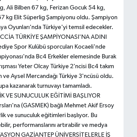
kg, Ali Bilben 67 kg, Ferizan Gocuk 54 kg,
67 kg Elit Süperlig Şampiyonu oldu. Şampiyon
a Oyunları'nda Türkiye'yi temsil edecekler.
CCİA TÜRKİYE ŞAMPİYONASI'NA ADINI
iye Spor Kulübü sporcuları Kocaeli'nde
piyonası'nda Bc4 Erkekler elemesinde Burak
rışması Yeter Olcay Türkiye 2'ncisi Bc4 takım
ve Aysel Mercandağı Türkiye 3'ncüsü oldu.
kupa kazanarak turnuvayı tamamladı.
İK VE SUNUCULUK EĞİTİMİ BAŞLIYOR
rsları'na (GASMEK) bağlı Mehmet Akif Ersoy
ik ve sunuculuk eğitimleri başlıyor. Bu
bilir, performanslarını artırabilir ve medya
. İSTASYON GAZİANTEP ÜNİVERSİTELERLE İŞ