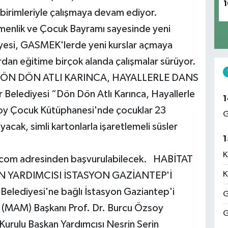
1
birimleriyle çalışmaya devam ediyor.
menlik ve Çocuk Bayramı sayesinde yeni
diyesi, GASMEK'lerde yeni kurslar açmaya
dan eğitime birçok alanda çalışmalar sürüyor.
ÖN DÖN ATLI KARINCA, HAYALLERLE DANS
elediyesi “Dön Dön Atlı Karınca, Hayallerle
1
rsoy Çocuk Kütüphanesi'nde çocuklar 23
G
ayacak, simli kartonlarla işaretlemeli süsler
1
K
.com adresinden başvurulabilecek. HABİTAT
K
 YARDIMCISI İSTASYON GAZİANTEP'İ
elediyesi'ne bağlı İstasyon Gaziantep'i
G
(MAM) Başkanı Prof. Dr. Burcu Özsoy
G
Kurulu Başkan Yardımcısı Nesrin Serin