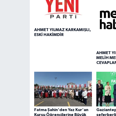
AHMET YILMAZ KARKAMIŞLI,
ESKİ HAKİMDİR
AHMET YI
MELİH ME
CEVAPLA
Fatma Şahin'den Yaz Kur'an
Gaziantep
Kursu Öğrencilerine Büyük
seferberl