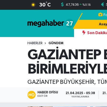
°
30
C
47,7436
%
0.18
F
Hava Durumu
Asay
Trafik Durumu
Son Dakik
19:17
AHMET YILMAZ KARKAMIŞLI,
Süper Lig Puan Durumu ve Fikstür
HABERLER
GÜNDEM
GAZİANTEP 
Tüm Manşetler
BİRİMLERİY
Son Dakika Haberleri
Haber Arşivi
GAZİANTEP BÜYÜKŞEHİR, TÜM
HABER OFISU
21.04.2025 - 05:38
21
EDITÖR
YAYINLANMA