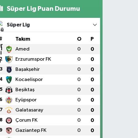
Süper Lig Puan Durumu
Süper Lig
#
Takım
O
P
1
Amed
0
0
2
Erzurumspor FK
0
0
3
Başakşehir
0
0
4
Kocaelispor
0
0
5
Beşiktaş
0
0
6
Eyüpspor
0
0
7
Galatasaray
0
0
8
Çorum FK
0
0
9
Gaziantep FK
0
0