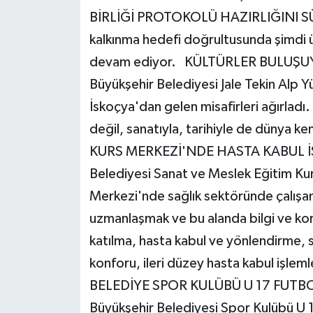
BİRLİĞİ PROTOKOLÜ HAZIRLIĞINI S
kalkınma hedefi doğrultusunda şimdi üniv
devam ediyor. KÜLTÜRLER BULUŞ
Büyükşehir Belediyesi Jale Tekin Alp 
İskoçya'dan gelen misafirleri ağırlad
değil, sanatıyla, tarihiyle de dünya k
KURS MERKEZİ'NDE HASTA KABUL İŞ
Belediyesi Sanat ve Meslek Eğitim Ku
Merkezi'nde sağlık sektöründe çalışanl
uzmanlaşmak ve bu alanda bilgi ve kor
katılma, hasta kabul ve yönlendirme, sağ
konforu, ileri düzey hasta kabul işlem
BELEDİYE SPOR KULÜBÜ U 17 FUTB
Büyükşehir Belediyesi Spor Kulübü U 17