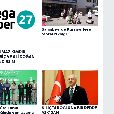
Şahinbey'de Kursiyerlere
Moral Pikniği
LMAZ KİMDİR;
RİÇ VE ALİ DOĞAN
NDIRSIN
'te konut
KILIÇTAROĞLUNA BİR REDDE
iğinde yeni aşama
YSK'DAN