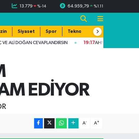
13.779
64.959,79
%
-14
%
1.11
zin
Siyaset
Spor
Teknoloji
VE ALİ DOĞAN CEVAPLANDIRSIN
19:17
AHMET YILMAZ KARKAMIŞ
M
VAM EDİYOR
OR
-
+
A
A