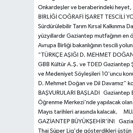
Onkardeşler ve beraberindeki heyet
BİRLİĞİ COĞRAFİ İŞARET TESCİLİ YO
Sürdürülebilir Tarım Kırsal Kalkınma Da
yüzyıllardır Gaziantep mutfağının en öz
Avrupa Birliği bakanlığının tescili y
“TÜRKÇE AŞIĞI D. MEHMET DOĞA
GBB Kültür A.Ş. ve TDED Gaziantep Ş
ve Medeniyet Söyleşileri 10'uncu konuğ
D. Mehmet Doğan ve Dil Davamız” k
BAŞVURULARI BAŞLADI Gaziantep Bü
Öğrenme Merkezi'nde yapılacak olan 
Mayıs tarihleri arasında kalacak.
GAZİANTEP BÜYÜKŞEHİR'İN! Gaziante
Thai Süper Lig'de gösterdikleri üstü