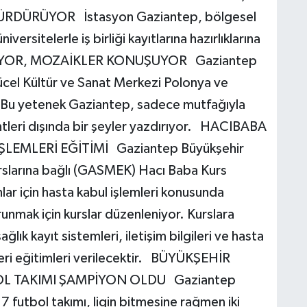
ÜRDÜRÜYOR İstasyon Gaziantep, bölgesel
ersitelerle iş birliği kayıtlarına hazırlıklarına
UYOR, MOZAİKLER KONUŞUYOR Gaziantep
Yücel Kültür ve Sanat Merkezi Polonya ve
ı. Bu yetenek Gaziantep, sadece mutfağıyla
entleri dışında bir şeyler yazdırıyor. HACIBABA
LEMLERİ EĞİTİMİ Gaziantep Büyükşehir
rslarına bağlı (GASMEK) Hacı Baba Kurs
ar için hasta kabul işlemleri konusunda
unmak için kurslar düzenleniyor. Kurslara
lık kayıt sistemleri, iletişim bilgileri ve hasta
leri eğitimleri verilecektir. BÜYÜKŞEHİR
OL TAKIMI ŞAMPİYON OLDU Gaziantep
 futbol takımı, ligin bitmesine rağmen iki