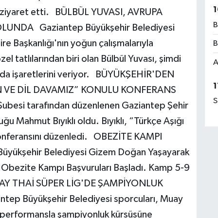
1
, ziyaret etti. BÜLBÜL YUVASI, AVRUPA
B
LUNDA Gaziantep Büyükşehir Belediyesi
ire Başkanlığı'nın yoğun çalışmalarıyla
B
el tatlılarından biri olan Bülbül Yuvası, şimdi
A
olunda işaretlerini veriyor. BÜYÜKŞEHİR'DEN
1
N VE DİL DAVAMIZ” KONULU KONFERANS
S
ubesi tarafından düzenlenen Gaziantep Şehir
u Mahmut Bıyıklı oldu. Bıyıklı, “Türkçe Aşığı
onferansını düzenledi. OBEZİTE KAMPI
yükşehir Belediyesi Gizem Doğan Yaşayarak
Obezite Kampı Başvuruları Başladı. Kamp 5-9
 MUAY THAİ SÜPER LİG'DE ŞAMPİYONLUK
p Büyükşehir Belediyesi sporcuları, Muay
n performansla şampiyonluk kürsüsüne