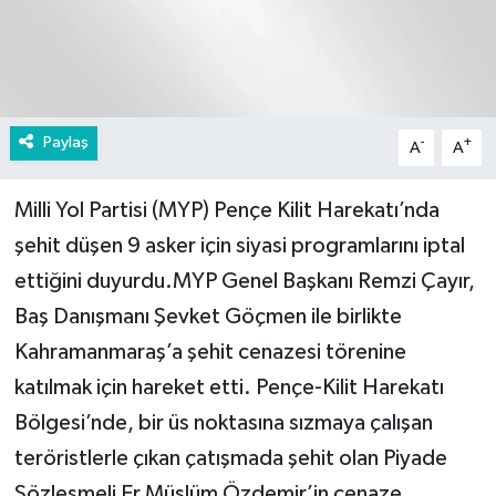
Paylaş
-
+
A
A
Milli Yol Partisi (MYP) Pençe Kilit Harekatı’nda
şehit düşen 9 asker için siyasi programlarını iptal
ettiğini duyurdu.MYP Genel Başkanı Remzi Çayır,
Baş Danışmanı Şevket Göçmen ile birlikte
Kahramanmaraş’a şehit cenazesi törenine
katılmak için hareket etti. Pençe-Kilit Harekatı
Bölgesi’nde, bir üs noktasına sızmaya çalışan
teröristlerle çıkan çatışmada şehit olan Piyade
Sözleşmeli Er Müslüm Özdemir’in cenaze