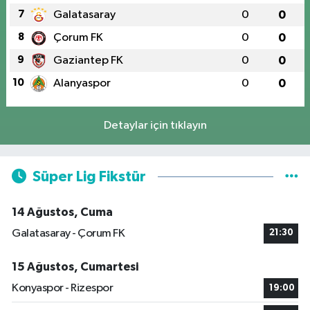
7
Galatasaray
0
0
8
Çorum FK
0
0
9
Gaziantep FK
0
0
10
Alanyaspor
0
0
Detaylar için tıklayın
Süper Lig Fikstür
14 Ağustos, Cuma
Galatasaray - Çorum FK
21:30
15 Ağustos, Cumartesi
Konyaspor - Rizespor
19:00