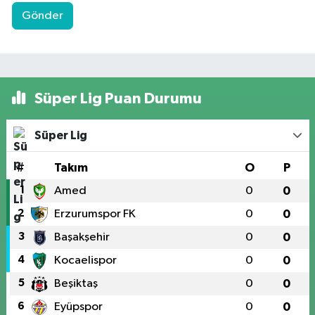
Gönder
Süper Lig Puan Durumu
Süper Lig
#
Takım
O
P
1
Amed
0
0
2
Erzurumspor FK
0
0
3
Başakşehir
0
0
4
Kocaelispor
0
0
5
Beşiktaş
0
0
6
Eyüpspor
0
0