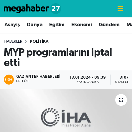
Hava Durumu
Asayiş
Dünya
Eğitim
Ekonomi
Gündem
M
Trafik Durumu
HABERLER
POLITIKA
MYP programlarını iptal
Süper Lig Puan Durumu ve Fikstür
etti
Tüm Manşetler
GAZIANTEP HABERLERI
13.01.2024 - 09:39
3107
EDITÖR
Son Dakika Haberleri
YAYINLANMA
GÖSTERI
Haber Arşivi