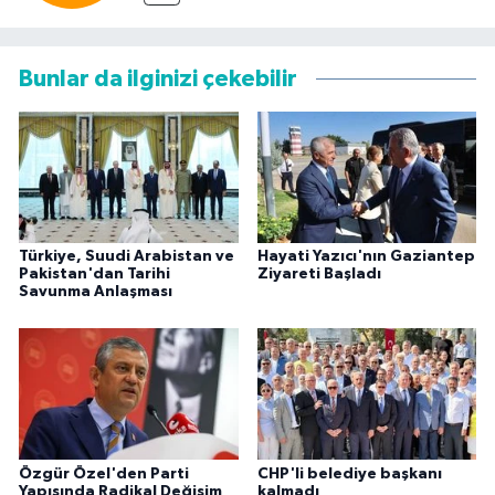
Bunlar da ilginizi çekebilir
Türkiye, Suudi Arabistan ve
Hayati Yazıcı'nın Gaziantep
Pakistan'dan Tarihi
Ziyareti Başladı
Savunma Anlaşması
Özgür Özel'den Parti
CHP'li belediye başkanı
Yapısında Radikal Değişim
kalmadı